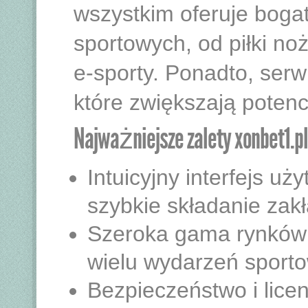
wszystkim oferuje boga
sportowych, od piłki no
e-sporty. Ponadto, serw
które zwiększają poten
Najważniejsze zalety xonbet1.pl
Intuicyjny interfejs uż
szybkie składanie zak
Szeroka gama rynków 
wielu wydarzeń sportow
Bezpieczeństwo i lice