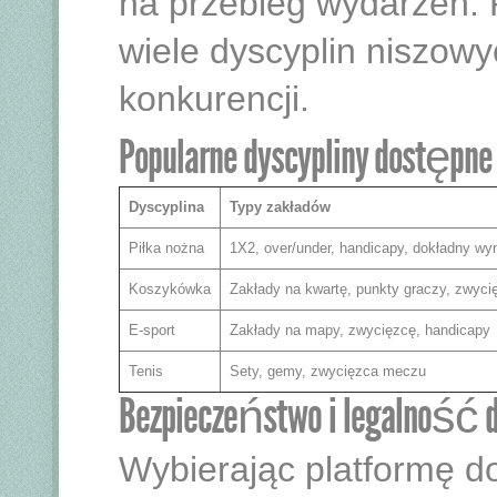
na przebieg wydarzeń. 
wiele dyscyplin niszowy
konkurencji.
Popularne dyscypliny dostępne 
Dyscyplina
Typy zakładów
Piłka nożna
1X2, over/under, handicapy, dokładny wy
Koszykówka
Zakłady na kwartę, punkty graczy, zwyc
E-sport
Zakłady na mapy, zwycięzcę, handicapy
Tenis
Sety, gemy, zwycięzca meczu
Bezpieczeństwo i legalność d
Wybierając platformę d