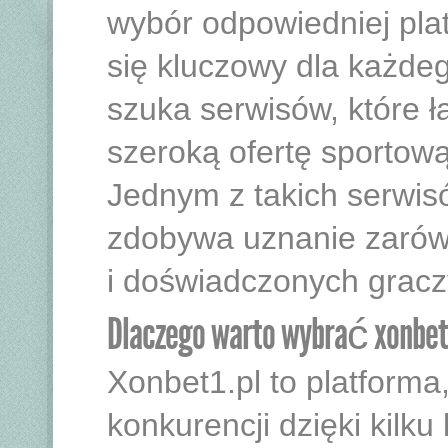
wybór odpowiedniej pla
się kluczowy dla każde
szuka serwisów, które ł
szeroką ofertę sportową
Jednym z takich serwis
zdobywa uznanie zarów
i doświadczonych gracz
Dlaczego warto wybrać xonbet
Xonbet1.pl to platforma,
konkurencji dzięki kil