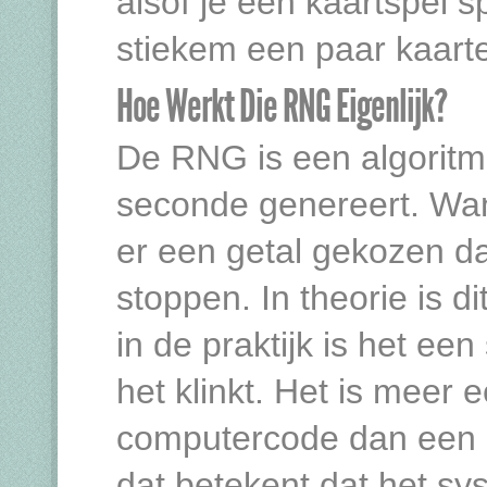
alsof je een kaartspel s
stiekem een paar kaart
Hoe Werkt Die RNG Eigenlijk?
De RNG is een algoritme
seconde genereert. Wann
er een getal gekozen da
stoppen. In theorie is d
in de praktijk is het e
het klinkt. Het is meer
computercode dan een 
dat betekent dat het 