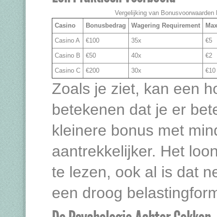
Vergelijking van Bonusvoorwaarden b
Casino
Bonusbedrag
Wagering Requirement
Max
Casino A
€100
35x
€5
Casino B
€50
40x
€2
Casino C
€200
30x
€10
Zoals je ziet, kan een 
betekenen dat je er bet
kleinere bonus met min
aantrekkelijker. Het loon
te lezen, ook al is dat n
een droog belastingform