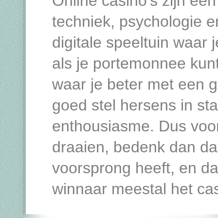
Online casino’s zijn ee
techniek, psychologie 
digitale speeltuin waar 
als je portemonnee kunt
waar je beter met een 
goed stel hersens in st
enthousiasme. Dus voorda
draaien, bedenk dan dat 
voorsprong heeft, en d
winnaar meestal het casi