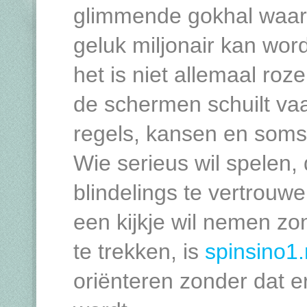
glimmende gokhal waar
geluk miljonair kan word
het is niet allemaal ro
de schermen schuilt v
regels, kansen en soms 
Wie serieus wil spelen,
blindelings te vertrouw
een kijkje wil nemen z
te trekken, is
spinsino1.
oriënteren zonder dat e