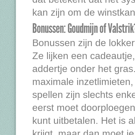
kan zijn om de winstkan
Bonussen: Goudmijn of Valstrik
Bonussen zijn de lokkert
Ze lijken een cadeautje
addertje onder het gras
maximale inzetlimieten,
spellen zijn slechts en
eerst moet doorploegen 
kunt uitbetalen. Het is a
krijgt, maar dan moet je