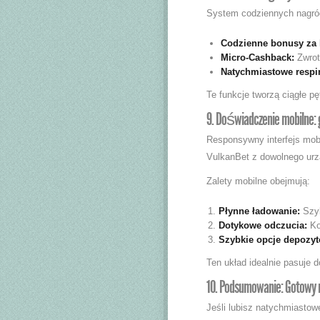
System codziennych nagród 
Codzienne bonusy za 
Micro‑Cashback:
Zwrot 
Natychmiastowe respi
Te funkcje tworzą ciągłe p
9. Doświadczenie mobilne: 
Responsywny interfejs mobi
VulkanBet z dowolnego urz
Zalety mobilne obejmują:
Płynne ładowanie:
Szyb
Dotykowe odczucia:
Kon
Szybkie opcje depozyt
Ten układ idealnie pasuje 
10. Podsumowanie: Gotowy na
Jeśli lubisz natychmiastow