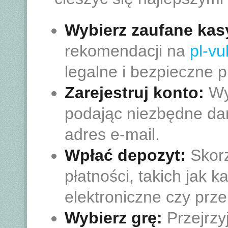
Wybierz zaufane kas
rekomendacji na
pl-vu
legalne i bezpieczne p
Zarejestruj konto:
Wyp
podając niezbędne da
adres e-mail.
Wpłać depozyt:
Skorz
płatności, takich jak k
elektroniczne czy prz
Wybierz grę:
Przejrzyj