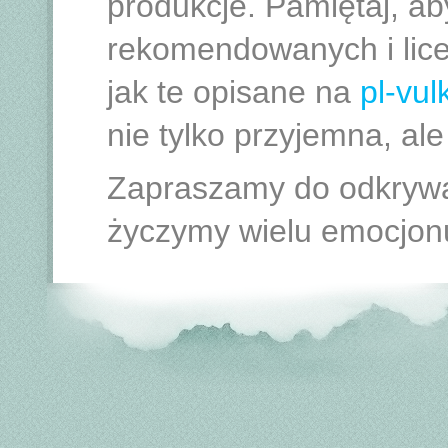
produkcje. Pamiętaj, ab
rekomendowanych i lice
jak te opisane na
pl-vu
nie tylko przyjemna, ale
Zapraszamy do odkrywan
życzymy wielu emocjon