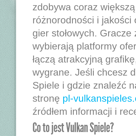
zdobywa coraz większą 
różnorodności i jakośc
gier stołowych. Gracze z
wybierają platformy oferu
łączą atrakcyjną grafik
wygrane. Jeśli chcesz d
Spiele i gdzie znaleźć n
stronę
pl-vulkanspieles
źródłem informacji i rece
Co to jest Vulkan Spiele?