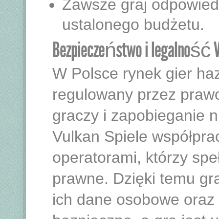
Zawsze graj odpowiedzi
ustalonego budżetu.
Bezpieczeństwo i legalność Vu
W Polsce rynek gier haz
regulowany przez prawo
graczy i zapobieganie n
Vulkan Spiele współprac
operatorami, którzy spe
prawne. Dzięki temu g
ich dane osobowe oraz 