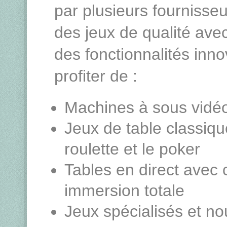
par plusieurs fournisse
des jeux de qualité ave
des fonctionnalités inn
profiter de :
Machines à sous vidéo
Jeux de table classiqu
roulette et le poker
Tables en direct avec 
immersion totale
Jeux spécialisés et n