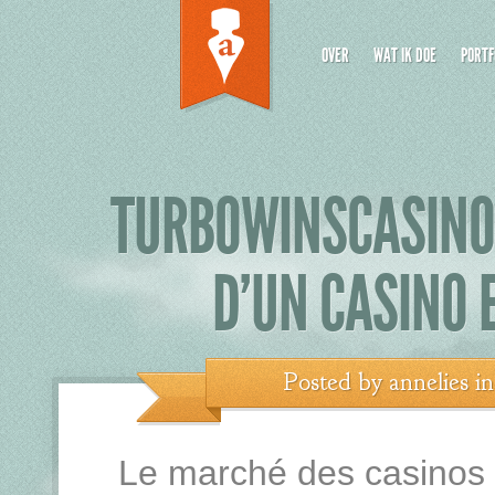
OVER
WAT IK DOE
PORTF
TURBOWINSCASINOF
D’UN CASINO 
Posted by
annelies
i
Le marché des casinos 