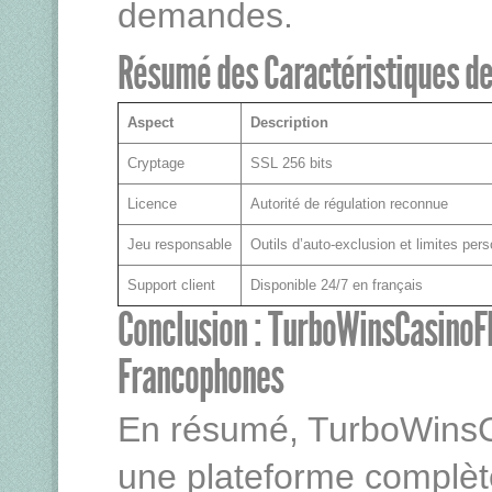
demandes.
Résumé des Caractéristiques de
Aspect
Description
Cryptage
SSL 256 bits
Licence
Autorité de régulation reconnue
Jeu responsable
Outils d’auto-exclusion et limites per
Support client
Disponible 24/7 en français
Conclusion : TurboWinsCasinoFR
Francophones
En résumé, TurboWins
une plateforme complète