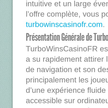
intuitive et un large éve
l’offre complète, vous p
turbowinscasinofr.com
.
Présentation Générale de Tur
TurboWinsCasinoFR est 
a su rapidement attirer l
de navigation et son des
principalement les jou
d’une expérience fluide 
accessible sur ordinate