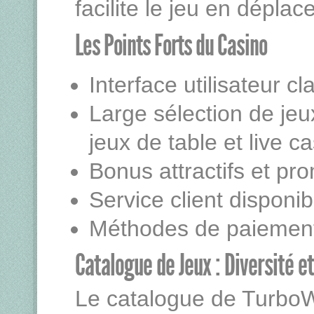
facilite le jeu en dépla
Les Points Forts du Casino
Interface utilisateur c
Large sélection de jeu
jeux de table et live c
Bonus attractifs et pr
Service client disponib
Méthodes de paiement 
Catalogue de Jeux : Diversité et
Le catalogue de Turbo