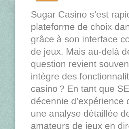
Sugar Casino s’est ra
plateforme de choix dan
grâce à son interface co
de jeux. Mais au-delà de
question revient souven
intègre des fonctionnali
casino ? En tant que S
décennie d’expérience d
une analyse détaillée de
amateurs de jeux en dir