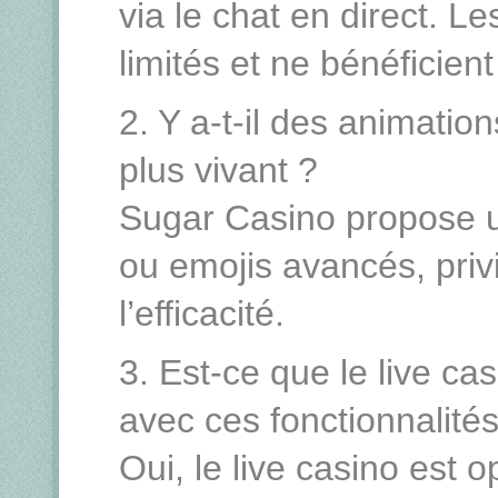
via le chat en direct. L
limités et ne bénéficien
2. Y a-t-il des animation
plus vivant ?
Sugar Casino propose u
ou emojis avancés, privi
l’efficacité.
3. Est-ce que le live ca
avec ces fonctionnalités
Oui, le live casino est o