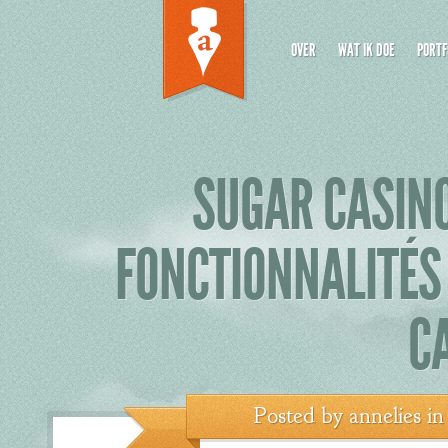
OVER
WAT IK DOE
PORTF
SUGAR CASINO
FONCTIONNALITÉS 
C
Posted by
annelies
i