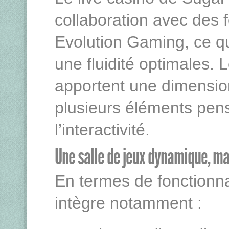
collaboration avec des
Evolution Gaming, ce qui
une fluidité optimales. 
apportent une dimension
plusieurs éléments pen
l’interactivité.
Une salle de jeux dynamique, mais
En termes de fonctionna
intègre notamment :