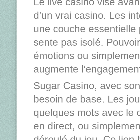
Le live casino vise avan
d’un vrai casino. Les in
une couche essentielle 
sente pas isolé. Pouvoir
émotions ou simplement
augmente l’engagement e
Sugar Casino, avec son 
besoin de base. Les jo
quelques mots avec le c
en direct, ou simplemen
déroulé du jeu. Ce lien