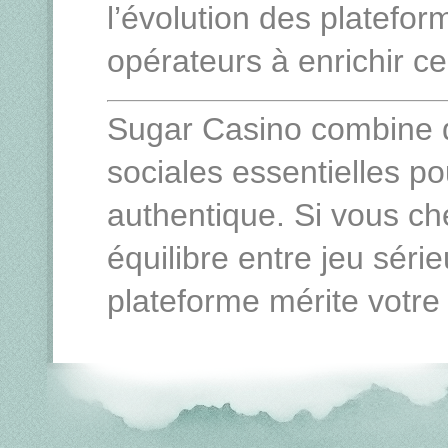
l’évolution des platefor
opérateurs à enrichir c
Sugar Casino combine qu
sociales essentielles p
authentique. Si vous ch
équilibre entre jeu séri
plateforme mérite votre 