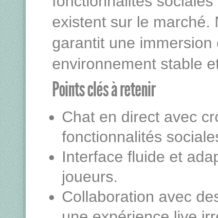
fonctionnalités sociales
existent sur le marché.
garantit une immersion 
environnement stable et
Points clés à retenir
Chat en direct avec cr
fonctionnalités social
Interface fluide et ada
joueurs.
Collaboration avec de
une expérience live ir