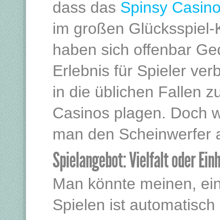
dass das
Spinsy Casin
im großen Glücksspiel-Ka
haben sich offenbar Ge
Erlebnis für Spieler ve
in die üblichen Fallen z
Casinos plagen. Doch wi
man den Scheinwerfer au
Spielangebot: Vielfalt oder Ein
Man könnte meinen, ein
Spielen ist automatisch 