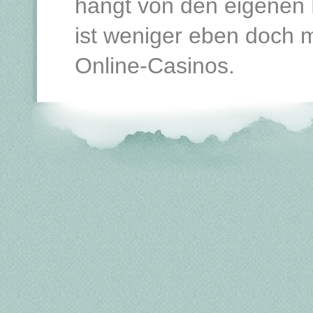
hängt von den eigenen
ist weniger eben doch m
Online-Casinos.