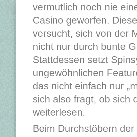
vermutlich noch nie ein
Casino geworfen. Dieses
versucht, sich von der
nicht nur durch bunte G
Stattdessen setzt Spin
ungewöhnlichen Featur
das nicht einfach nur „
sich also fragt, ob sich 
weiterlesen.
Beim Durchstöbern der Pl