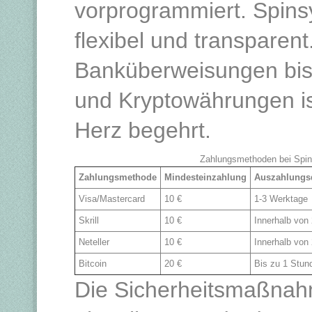
vorprogrammiert. Spinsy
flexibel und transparen
Banküberweisungen bis
und Kryptowährungen ist
Herz begehrt.
Zahlungsmethoden bei Spin
Zahlungsmethode
Mindesteinzahlung
Auszahlungs
Visa/Mastercard
10 €
1-3 Werktage
Skrill
10 €
Innerhalb von
Neteller
10 €
Innerhalb von
Bitcoin
20 €
Bis zu 1 Stun
Die Sicherheitsmaßna