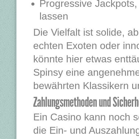
Progressive Jackpots,
lassen
Die Vielfalt ist solide,
echten Exoten oder inno
könnte hier etwas enttä
Spinsy eine angenehme
bewährten Klassikern 
Zahlungsmethoden und Sicherhei
Ein Casino kann noch s
die Ein- und Auszahlung