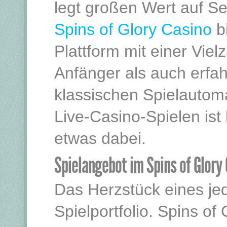
legt großen Wert auf Se
Spins of Glory Casino
bi
Plattform mit einer Viel
Anfänger als auch erfah
klassischen Spielautom
Live-Casino-Spielen ist
etwas dabei.
Spielangebot im Spins of Glory
Das Herzstück eines je
Spielportfolio. Spins of