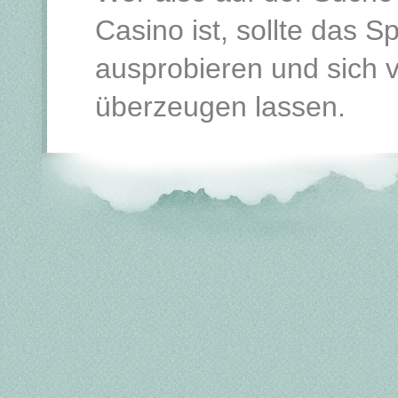
Casino ist, sollte das S
ausprobieren und sich v
überzeugen lassen.