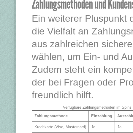
Zahlungsmethoden und Kunden
Ein weiterer Pluspunkt 
die Vielfalt an Zahlung
aus zahlreichen sicher
wählen, um Ein- und A
Zudem steht ein kompet
der bei Fragen oder Pr
freundlich hilft.
Verfügbare Zahlungsmethoden im Spins 
Zahlungsmethode
Einzahlung
Auszahl
Kreditkarte (Visa, Mastercard)
Ja
Ja