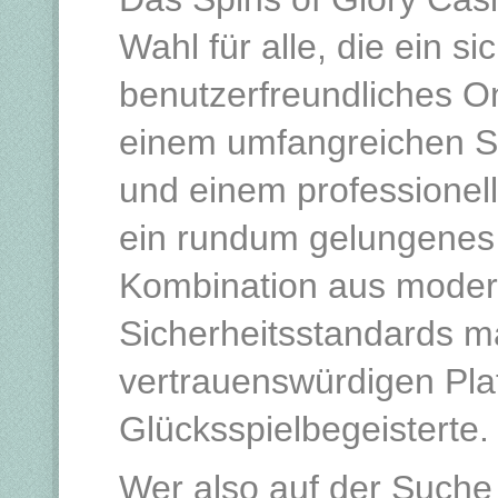
Wahl für alle, die ein si
benutzerfreundliches O
einem umfangreichen Sp
und einem professionel
ein rundum gelungenes 
Kombination aus moder
Sicherheitsstandards m
vertrauenswürdigen Plat
Glücksspielbegeisterte.
Wer also auf der Suche