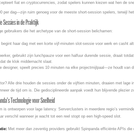
pteert fiat en cryptocurrencies, zodat spelers kunnen kiezen wat hen de snel
per dag—zijn ruim genoeg voor de meeste short‑session spelers, terwijl het 
e Sessies in de Praktijk
ge gebruikers die het archetype van de short‑session belichamen:
 begint haar dag met een korte vijf‑minuten slot‑sessie voor werk en casht alti
rker, gebruikt zijn lunchpauze voor een halfuur durende sessie, draait totdat h
otdat de klok middernacht slaat.
ce designer, speelt precies 10 minuten na elke projectmijlpaal—ze houdt van 
r? Alle drie houden de sessies onder de vijftien minuten, draaien met lage i
neer de tijd om is. Die gedisciplineerde aanpak voedt hun blijvende plezier z
nda’s Technologie voor Snelheid
 is ontworpen voor lage latency. Serverclusters in meerdere regio’s verminde
 verschil wanneer je wacht tot een reel stopt op een high‑speed slot.
tie:
Met meer dan zeventig providers gebruikt Spinpanda efficiënte APIs die 