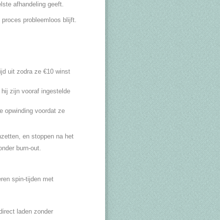
ste afhandeling geeft.
proces probleemloos blijft.
jd uit zodra ze €10 winst
ij zijn vooraf ingestelde
de opwinding voordat ze
nzetten, en stoppen na het
onder burn-out.
ren spin‑tijden met
direct laden zonder