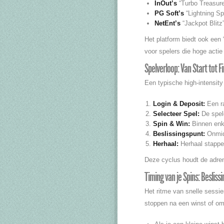
InOut’s
“Turbo Treasure”
PG Soft’s
“Lightning Sp
NetEnt’s
“Jackpot Blitz
Het platform biedt ook een “
voor spelers die hoge actie
Spelverloop: Van Start tot F
Een typische high‑intensity
Login & Deposit:
Een ra
Selecteer Spel:
De spele
Spin & Win:
Binnen enke
Beslissingspunt:
Onmidd
Herhaal:
Herhaal stappen
Deze cyclus houdt de adren
Timing van je Spins: Beslis
Het ritme van snelle sessie
stoppen na een winst of om