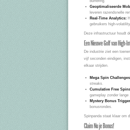
buffering.
Geoptimaliseerde Mob
leveren razendsnelle ren
Real‑Time Analytics:
He
gebruikers high‑volatili
Deze infrastructuur houdt d
Een Nieuwe Golf van High‑In
De industrie ziet een toene
vijf seconden eindigen, ins
elkaar strijden.
Mega Spin Challenges
streaks.
Cumulative Free Spins
gameplay zonder lange
Mystery Bonus Trigger
bonusrondes.
Spinpanda staat klaar om de
Claim Nu je Bonus!