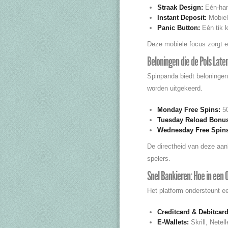
Straak Design:
Eén‑hand
Instant Deposit:
Mobiele
Panic Button:
Eén tik k
Deze mobiele focus zorgt er
Beloningen die de Pols Laten
Spinpanda biedt beloningen 
worden uitgekeerd.
Monday Free Spins:
50
Tuesday Reload Bonus
Wednesday Free Spins
De directheid van deze aan
spelers.
Snel Bankieren: Hoe in een
Het platform ondersteunt e
Creditcard & Debitcard
E‑Wallets:
Skrill, Netel