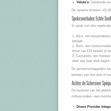
Valuta’s:
Spinpanda acce
De opname limieten—€1.000 
Spelersverhalen: Echte Snell
Ik sprak met drie regelmati
Alice
, een buspendelaar,
behaalt.
Boris
, een kantoormedewe
limiet van €15 bereikt of t
Cassandra
, een freelan
weer aan haar werk begint.
De gemeenschappelijke facto
behalen van hun doel of wan
Achter de Schermen: Spinpa
De backend van het platform
milliseconden—een merkbaar
Divers Provider Integra