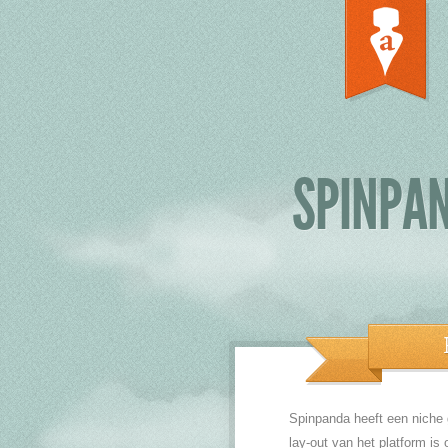
SPINPAN
Spinpanda heeft een niche 
lay-out van het platform is