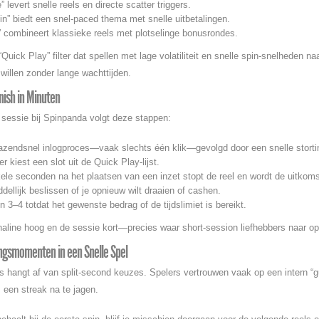
 levert snelle reels en directe scatter triggers.
in” biedt een snel‑paced thema met snelle uitbetalingen.
” combineert klassieke reels met plotselinge bonusrondes.
Quick Play” filter dat spellen met lage volatiliteit en snelle spin‑snelheden n
 willen zonder lange wachttijden.
inish in Minuten
 sessie bij Spinpanda volgt deze stappen:
zendsnel inlogproces—vaak slechts één klik—gevolgd door een snelle storting 
r kiest een slot uit de Quick Play‑lijst.
le seconden na het plaatsen van een inzet stopt de reel en wordt de uitkom
ellijk beslissen of je opnieuw wilt draaien of cashen.
 3–4 totdat het gewenste bedrag of de tijdslimiet is bereikt.
aline hoog en de sessie kort—precies waar short‑session liefhebbers naar op 
singsmomenten in een Snelle Spel
s hangt af van split‑second keuzes. Spelers vertrouwen vaak op een intern “gu
 een streak na te jagen.