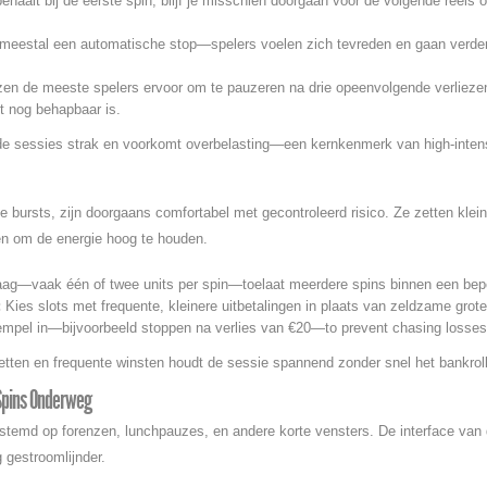
 behaalt bij de eerste spin, blijf je misschien doorgaan voor de volgende ree
t meestal een automatische stop—spelers voelen zich tevreden en gaan verde
ezen de meeste spelers ervoor om te pauzeren na drie opeenvolgende verlieze
et nog behapbaar is.
 de sessies strak en voorkomt overbelasting—een kernkenmerk van high‑inten
le bursts, zijn doorgaans comfortabel met gecontroleerd risico. Ze zetten klein
en om de energie hoog te houden.
ag—vaak één of twee units per spin—toelaat meerdere spins binnen een beper
:
Kies slots met frequente, kleinere uitbetalingen in plaats van zeldzame grote
empel in—bijvoorbeeld stoppen na verlies van €20—to prevent chasing losses
etten en frequente winsten houdt de sessie spannend zonder snel het bankroll
Spins Onderweg
estemd op forenzen, lunchpauzes, en andere korte vensters. De interface van
 gestroomlijnder.