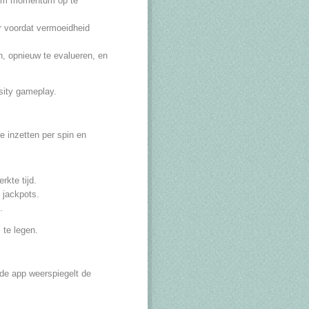
ls om momentum op te
r voordat vermoeidheid
n, opnieuw te evalueren, en
sity gameplay.
e inzetten per spin en
kte tijd.
 jackpots.
.
 te legen.
 de app weerspiegelt de