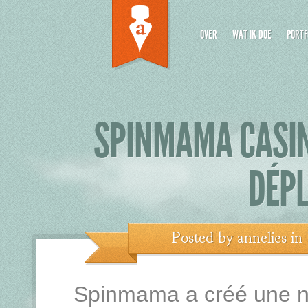
OVER
WAT IK DOE
PORTF
SPINMAMA CASIN
DÉP
Posted by
annelies
in
Spinmama a créé une ni