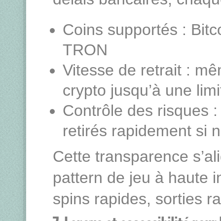
Coins supportés : Bit
TRON
Vitesse de retrait : m
crypto jusqu’à une li
Contrôle des risques :
retirés rapidement si 
Cette transparence s’al
pattern de jeu à haute 
spins rapides, sorties r