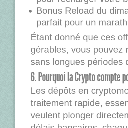
Bonus Reload du dima
parfait pour un marath
Étant donné que ces off
gérables, vous pouvez r
sans longues périodes d
6. Pourquoi la Crypto compte po
Les dépôts en cryptomo
traitement rapide, essen
veulent plonger directe
délais bancaires, chaq