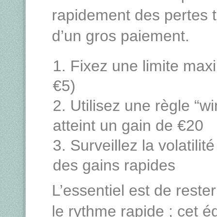
rapidement des pertes t
d’un gros paiement.
Fixez une limite max
€5)
Utilisez une règle “wi
atteint un gain de €20
Surveillez la volatili
des gains rapides
L’essentiel est de rester
le rythme rapide ; cet é