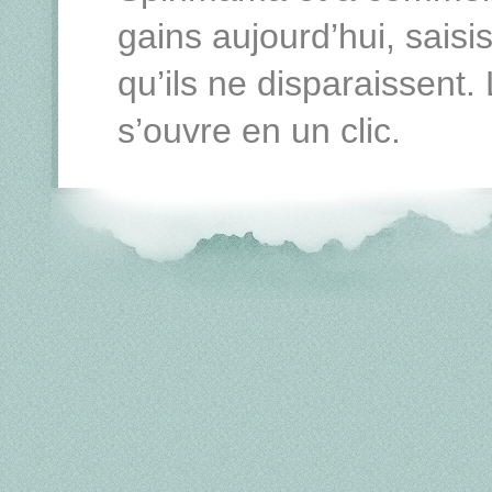
gains aujourd’hui, saisi
qu’ils ne disparaissent. 
s’ouvre en un clic.