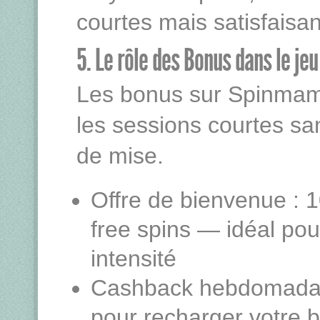
courtes mais satisfaisan
5. Le rôle des Bonus dans le jeu
Les bonus sur Spinmam
les sessions courtes sa
de mise.
Offre de bienvenue : 
free spins — idéal pou
intensité
Cashback hebdomadaire
pour recharger votre b