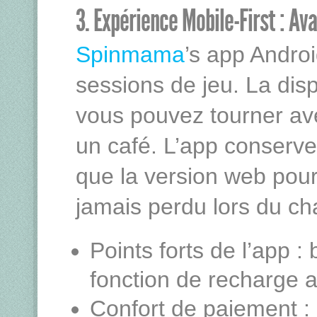
3. Expérience Mobile-First : Av
Spinmama
’s app Andro
sessions de jeu. La dispo
vous pouvez tourner av
un café. L’app conserve
que la version web pou
jamais perdu lors du ch
Points forts de l’app :
fonction de recharge 
Confort de paiement : p