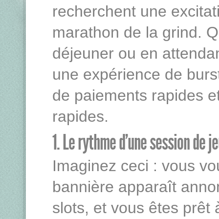
recherchent une excitat
marathon de la grind. 
déjeuner ou en attendant
une expérience de burst‑o
de paiements rapides et
rapides.
1. Le rythme d’une session de j
Imaginez ceci : vous vo
bannière apparaît anno
slots, et vous êtes prêt 