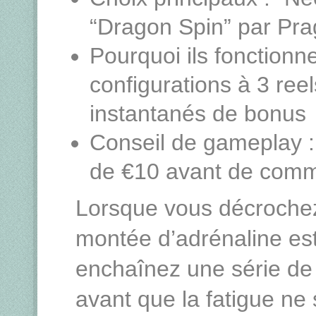
“Dragon Spin” par Pra
Pourquoi ils fonctionn
configurations à 3 ree
instantanés de bonus
Conseil de gameplay : 
de €10 avant de com
Lorsque vous décrochez 
montée d’adrénaline es
enchaînez une série de 
avant que la fatigue ne s