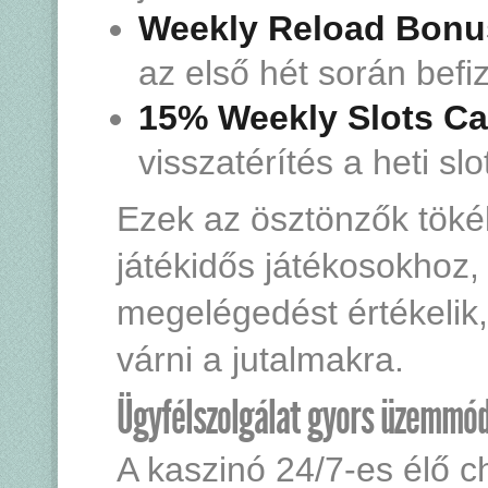
Weekly Reload Bonu
az első hét során befi
15% Weekly Slots C
visszatérítés a heti sl
Ezek az ösztönzők tökél
játékidős játékosokhoz,
megelégedést értékelik
várni a jutalmakra.
Ügyfélszolgálat gyors üzemmó
A kaszinó 24/7-es élő ch