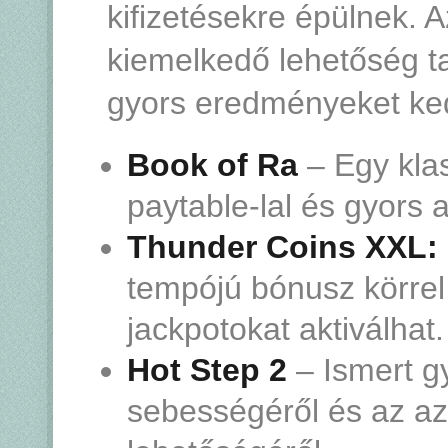
kifizetésekre épülnek. 
kiemelkedő lehetőség ta
gyors eredményeket ked
Book of Ra
– Egy klas
paytable-lal és gyors a
Thunder Coins XXL:
tempójú bónusz körrel
jackpotokat aktiválhat.
Hot Step 2
– Ismert gy
sebességéről és az a