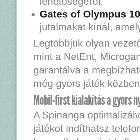
lehetőségéről.
Gates of Olympus 1
jutalmakat kínál, amel
Legtöbbjük olyan vezető
mint a NetEnt, Microga
garantálva a megbízhat
még gyors játék közben 
Mobil-first kialakítás a gyors
A Spinanga optimalizál
játékot indíthatsz telefo