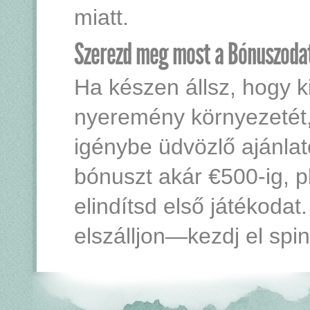
miatt.
Szerezd meg most a Bónuszoda
Ha készen állsz, hogy 
nyeremény környezetét,
igénybe üdvözlő ajánlat
bónuszt akár €500-ig, p
elindítsd első játékodat
elszálljon—kezdj el spin