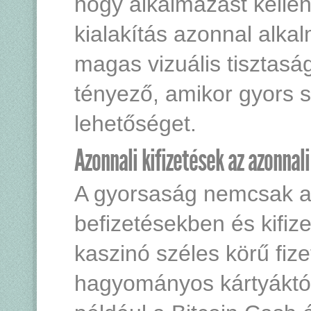
hogy alkalmazást kellen
kialakítás azonnal alka
magas vizuális tisztaság
tényező, amikor gyors s
lehetőséget.
Azonnali kifizetések az azonnal
A gyorsaság nemcsak a
befizetésekben és kifiz
kaszinó széles körű fi
hagyományos kártyáktól 