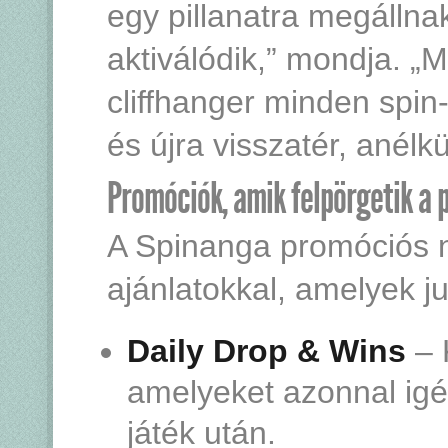
egy pillanatra megállna
aktiválódik,” mondja. „
cliffhanger minden spin-
és újra visszatér, anélk
Promóciók, amik felpörgetik a 
A Spinanga promóciós n
ajánlatokkal, amelyek j
Daily Drop & Wins
– 
amelyeket azonnal igé
játék után.