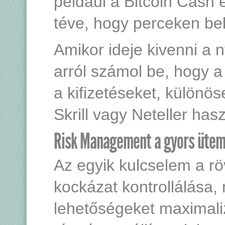
például a Bitcoin Cash
téve, hogy perceken belü
Amikor ideje kivenni a 
arról számol be, hogy a
a kifizetéseket, különös
Skrill vagy Neteller has
Risk Management a gyors üte
Az egyik kulcselem a rö
kockázat kontrollálása,
lehetőségeket maximaliz