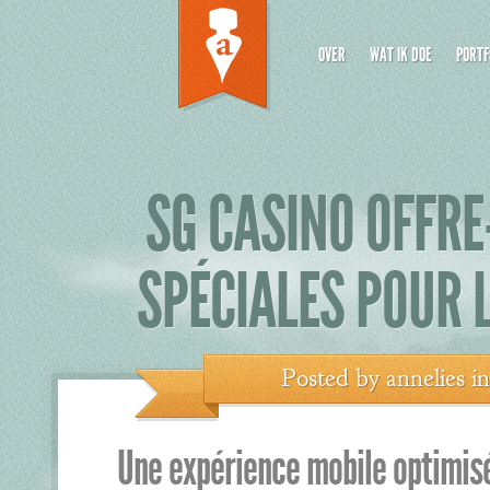
OVER
WAT IK DOE
PORTF
SG CASINO OFFRE
SPÉCIALES POUR 
Posted by
annelies
i
Une expérience mobile optimisé