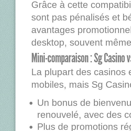
Grâce à cette compatibil
sont pas pénalisés et 
avantages promotionnels
desktop, souvent même 
Mini-comparaison : Sg Casino 
La plupart des casinos 
mobiles, mais Sg Casino
Un bonus de bienven
renouvelé, avec des co
Plus de promotions rég