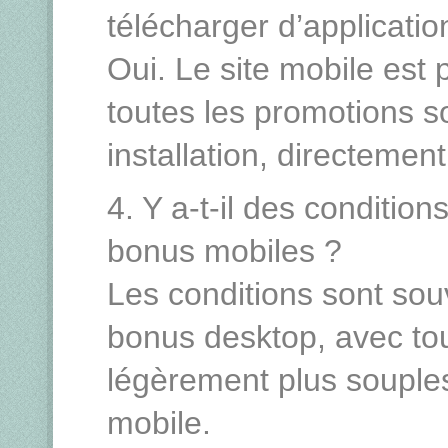
télécharger d’applicatio
Oui. Le site mobile est 
toutes les promotions s
installation, directemen
4. Y a-t-il des conditio
bonus mobiles ?
Les conditions sont souv
bonus desktop, avec tou
légèrement plus souples 
mobile.