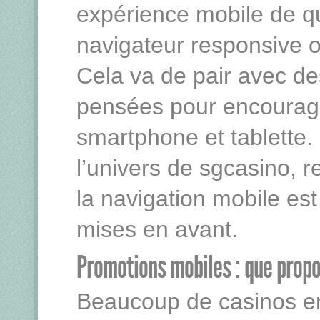
expérience mobile de qu
navigateur responsive o
Cela va de pair avec de
pensées pour encourage
smartphone et tablette.
l’univers de sgcasino, 
la navigation mobile est
mises en avant.
Promotions mobiles : que propo
Beaucoup de casinos en