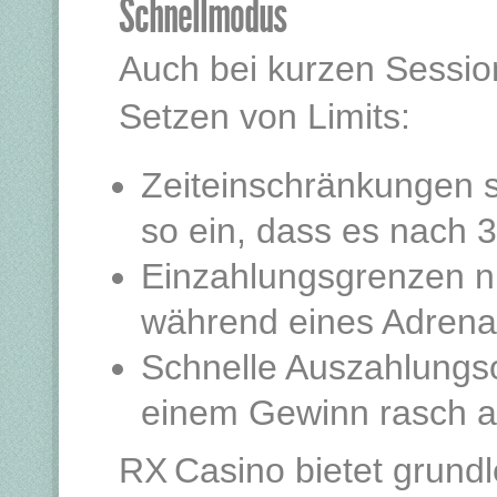
Schnellmodus
Auch bei kurzen Session
Setzen von Limits:
Zeiteinschränkungen s
so ein, dass es nach 3
Einzahlungsgrenzen 
während eines Adrena
Schnelle Auszahlungs
einem Gewinn rasch a
RX Casino bietet grundl