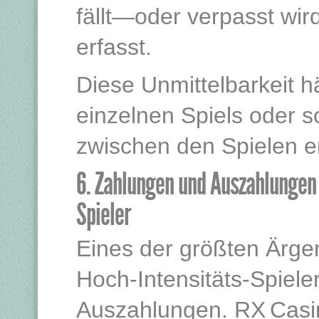
fällt—oder verpasst wir
erfasst.
Diese Unmittelbarkeit h
einzelnen Spiels oder 
zwischen den Spielen e
6. Zahlungen und Auszahlungen 
Spieler
Eines der größten Ärger
Hoch‑Intensitäts‑Spiele
Auszahlungen. RX Casin