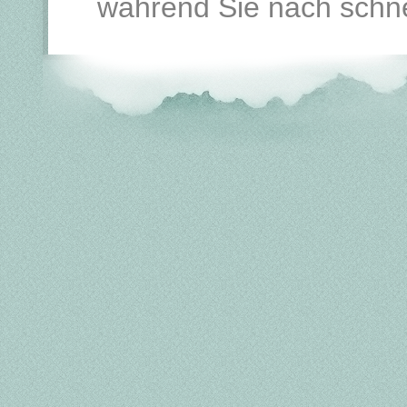
während Sie nach schn