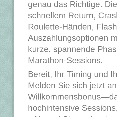
genau das Richtige. Die
schnellem Return, Crash
Roulette‑Händen, Flash
Auszahlungsoptionen mac
kurze, spannende Phas
Marathon‑Sessions.
Bereit, Ihr Timing und I
Melden Sie sich jetzt an
Willkommensbonus—dann
hochintensive Sessions,