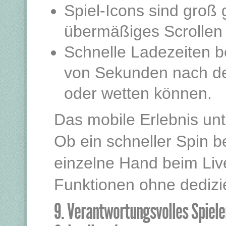
Spiel-Icons sind groß
übermäßiges Scrollen
Schnelle Ladezeiten b
von Sekunden nach d
oder wetten können.
Das mobile Erlebnis unt
Ob ein schneller Spin b
einzelne Hand beim Liv
Funktionen ohne dedizi
9. Verantwortungsvolles Spielen