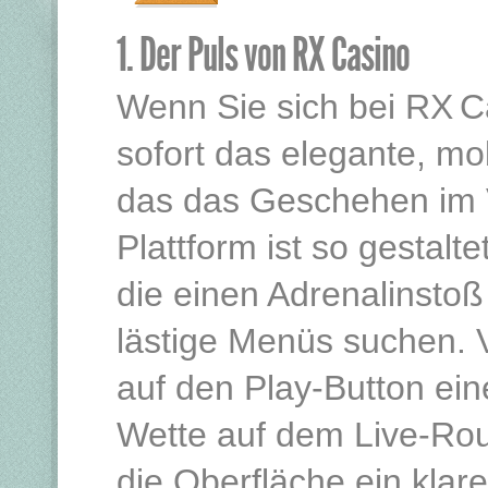
1. Der Puls von RX Casino
Wenn Sie sich bei RX Ca
sofort das elegante, mob
das das Geschehen im V
Plattform ist so gestalt
die einen Adrenalinsto
lästige Menüs suchen.
auf den Play-Button ein
Wette auf dem Live‑Roul
die Oberfläche ein klare