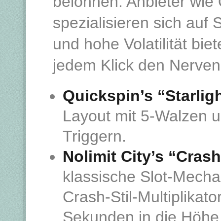
belohnen. Anbieter wie 
spezialisieren sich auf 
und hohe Volatilität bie
jedem Klick den Nerven
Quickspin’s “Starli
Layout mit 5‑Walzen u
Triggern.
Nolimit City’s “Cras
klassische Slot-Mecha
Crash‑Stil‑Multiplikato
Sekunden in die Höhe 