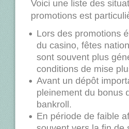
Voici une liste des situ
promotions est particuli
Lors des promotions é
du casino, fêtes natio
sont souvent plus gé
conditions de mise plu
Avant un dépôt importa
pleinement du bonus d
bankroll.
En période de faible a
souvent vers la fin de