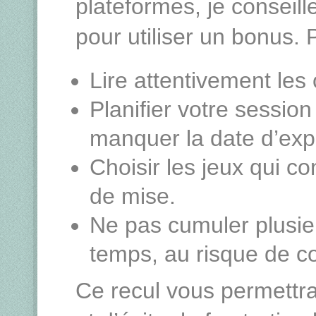
plateformes, je conseill
pour utiliser un bonus. 
Lire attentivement les
Planifier votre session
manquer la date d’expi
Choisir les jeux qui co
de mise.
Ne pas cumuler plusi
temps, au risque de com
Ce recul vous permettr