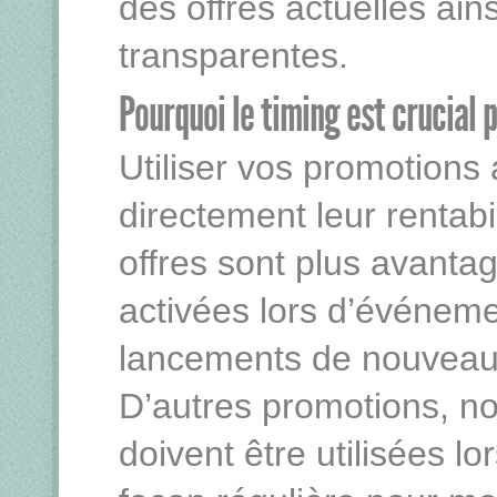
des offres actuelles ain
transparentes.
Pourquoi le timing est crucial 
Utiliser vos promotion
directement leur rentabi
offres sont plus avanta
activées lors d’événem
lancements de nouveaux
D’autres promotions, n
doivent être utilisées 