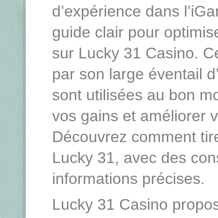
d’expérience dans l’iGa
guide clair pour optimise
sur Lucky 31 Casino. Ce
par son large éventail d’o
sont utilisées au bon 
vos gains et améliorer 
Découvrez comment tirer
Lucky 31, avec des cons
informations précises.
Lucky 31 Casino propos