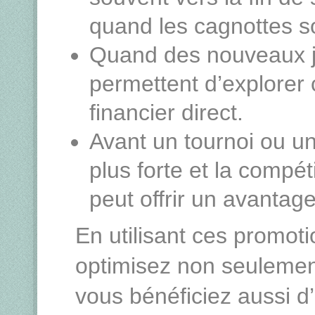
quand les cagnottes s
Quand des nouveaux je
permettent d’explorer
financier direct.
Avant un tournoi ou un
plus forte et la compé
peut offrir un avantage
En utilisant ces promo
optimisez non seulemen
vous bénéficiez aussi d