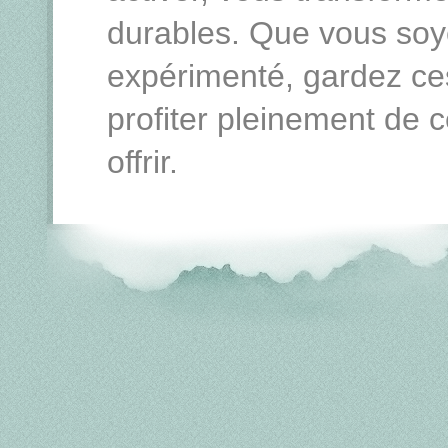
durables. Que vous soy
expérimenté, gardez ces
profiter pleinement de 
offrir.