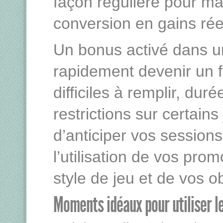
façon régulière pour m
conversion en gains rée
Un bonus activé dans u
rapidement devenir un f
difficiles à remplir, dur
restrictions sur certains
d’anticiper vos sessions 
l’utilisation de vos pro
style de jeu et de vos ob
Moments idéaux pour utiliser l