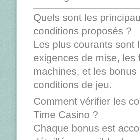
Quels sont les principa
conditions proposés ?
Les plus courants sont 
exigences de mise, les f
machines, et les bonus
conditions de jeu.
Comment vérifier les co
Time Casino ?
Chaque bonus est acco