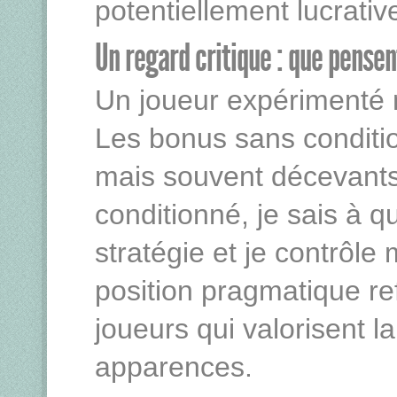
potentiellement lucrativ
Un regard critique : que pensen
Un joueur expérimenté 
Les bonus sans conditio
mais souvent décevants
conditionné, je sais à q
stratégie et je contrôle
position pragmatique re
joueurs qui valorisent l
apparences.