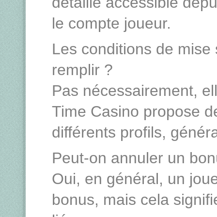
détaillé accessible dep
le compte joueur.
Les conditions de mise so
remplir ?
Pas nécessairement, el
Time Casino propose de
différents profils, géné
Peut-on annuler un bon
Oui, en général, un jou
bonus, mais cela signif