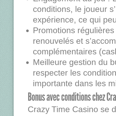
conditions, le joueur 
expérience, ce qui peu
Promotions régulières
renouvelés et s’accom
complémentaires (cash
Meilleure gestion du b
respecter les conditio
importante dans les m
Bonus avec conditions chez Cra
Crazy Time Casino se di