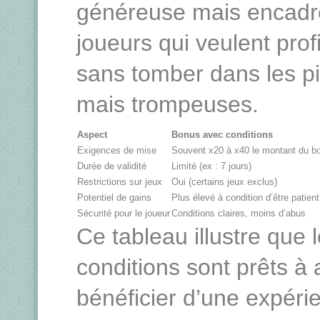
généreuse mais encadré
joueurs qui veulent pro
sans tomber dans les pi
mais trompeuses.
Aspect
Bonus avec conditions
Exigences de mise
Souvent x20 à x40 le montant du b
Durée de validité
Limité (ex : 7 jours)
Restrictions sur jeux
Oui (certains jeux exclus)
Potentiel de gains
Plus élevé à condition d’être patient
Sécurité pour le joueur
Conditions claires, moins d’abus
Ce tableau illustre que 
conditions sont prêts à
bénéficier d’une expéri