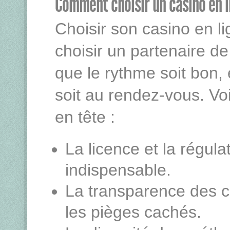
Comment choisir un casino en li
Choisir son casino en l
choisir un partenaire de 
que le rythme soit bon, 
soit au rendez-vous. Voi
en tête :
La licence et la régula
indispensable.
La transparence des co
les pièges cachés.