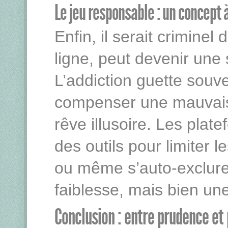
Le jeu responsable : un concept 
Enfin, il serait criminel
ligne, peut devenir une
L’addiction guette souv
compenser une mauvais
rêve illusoire. Les pla
des outils pour limiter l
ou même s’auto-exclure
faiblesse, mais bien un
Conclusion : entre prudence et p