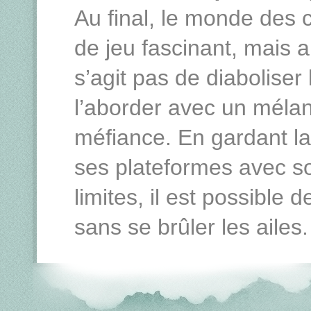
Au final, le monde des c
de jeu fascinant, mais a
s’agit pas de diaboliser
l’aborder avec un mélan
méfiance. En gardant la 
ses plateformes avec so
limites, il est possible d
sans se brûler les ailes.