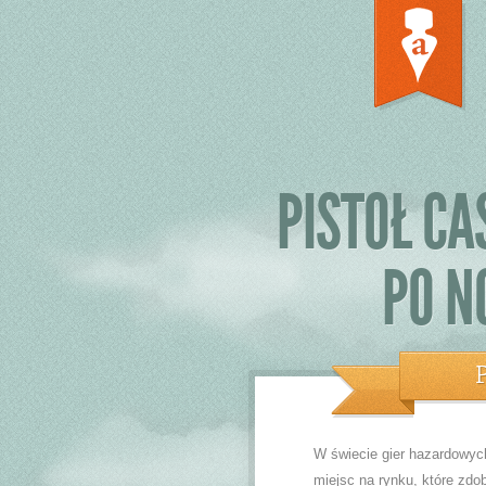
PISTOŁ C
PO N
W świecie gier hazardowyc
miejsc na rynku, które zdo