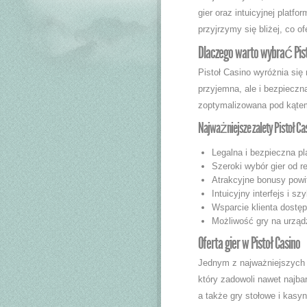
gier oraz intuicyjnej plat
przyjrzymy się bliżej, co o
Dlaczego warto wybrać Pist
Pistoł Casino wyróżnia się 
przyjemna, ale i bezpieczna
zoptymalizowana pod kątem
Najważniejsze zalety Pistoł Ca
Legalna i bezpieczna pl
Szeroki wybór gier od
Atrakcyjne bonusy powit
Intuicyjny interfejs i sz
Wsparcie klienta dostę
Możliwość gry na urząd
Oferta gier w Pistoł Casino
Jednym z najważniejszych k
który zadowoli nawet najba
a także gry stołowe i kasy