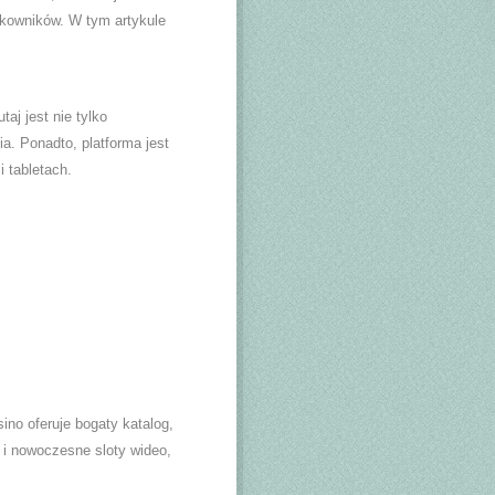
ytkowników. W tym artykule
aj jest nie tylko
ia. Ponadto, platforma jest
 tabletach.
ino oferuje bogaty katalog,
 i nowoczesne sloty wideo,