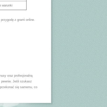
e warunki
 przygodę z grami online.
nusy oraz profesjonalną
i pewnie. Jeśli szukasz
 przekonać się samemu, co