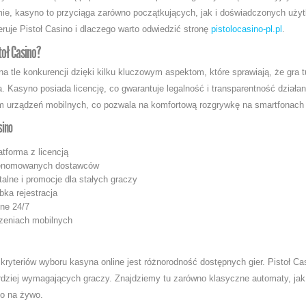
formie, kasyno to przyciąga zarówno początkujących, jak i doświadczonych uż
feruje Pistoł Casino i dlaczego warto odwiedzić stronę
pistolocasino-pl.pl
.
oł Casino?
na tle konkurencji dzięki kilku kluczowym aspektom, które sprawiają, że gra tut
. Kasyno posiada licencję, co gwarantuje legalność i transparentność działan
 urządzeń mobilnych, co pozwala na komfortową rozgrywkę na smartfonach i
sino
atforma z licencją
 renomowanych dostawców
alne i promocje dla stałych graczy
ybka rejestracja
pne 24/7
zeniach mobilnych
ryteriów wyboru kasyna online jest różnorodność dostępnych gier. Pistoł Cas
rdziej wymagających graczy. Znajdziemy tu zarówno klasyczne automaty, jak
no na żywo.