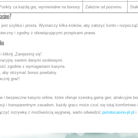
Punkty za każdą grę, wymienialne na bonusy
Zależne od poziomu
Stał
asino?
 jest szybka i prosta. Wystarczy kilka kroków, aby założyć konto i rozpocząć
zpieczny i zgodny z obowiązującymi przepisami prawa.
oku
kliknij „Zarejestruj się”.
stracyjny swoimi danymi osobowymi.
ość zgodnie z wymaganiami kasyna.
 aby otrzymać bonus powitalny.
acznij grać!
e i bezpieczne kasyno online, które oferuje szeroką gamę gier, atrakcyjne bo
cencji i transparentnym zasadom, każdy gracz może czuć się tutaj komfortowo 
ączyć rozrywkę z możliwością wygranej, warto odwiedzić
pistolocasino-pl.pl
i