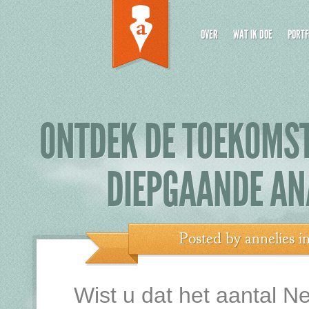
OVER
WAT IK DOE
PORTF
ONTDEK DE TOEKOMST
DIEPGAANDE AN
Posted by
annelies
i
Wist u dat het aantal N