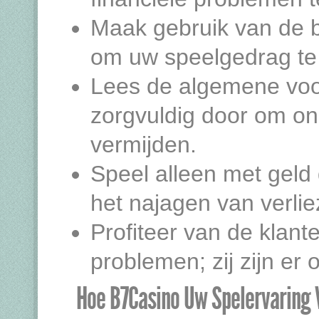
Maak gebruik van de be
om uw speelgedrag te 
Lees de algemene vo
zorgvuldig door om o
vermijden.
Speel alleen met geld 
het najagen van verlie
Profiteer van de klante
problemen; zij zijn er 
Hoe B7Casino Uw Spelervaring 