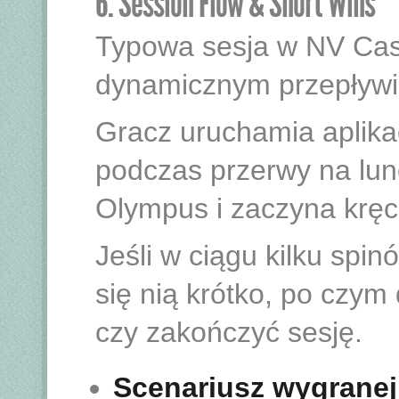
6. Session Flow & Short Wins
Typowa sesja w NV Casi
dynamicznym przepływi
Gracz uruchamia aplika
podczas przerwy na lunc
Olympus i zaczyna kręc
Jeśli w ciągu kilku spin
się nią krótko, po czym
czy zakończyć sesję.
Scenariusz wygranej