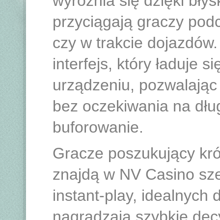
wyróżnia się dzięki bły
przyciągają graczy podc
czy w trakcie dojazdów.
interfejs, który ładuje 
urządzeniu, pozwalając
bez oczekiwania na dłu
buforowanie.
Gracze poszukujący kró
znajdą w NV Casino sze
instant‑play, idealnych 
nagradzają szybkie dec