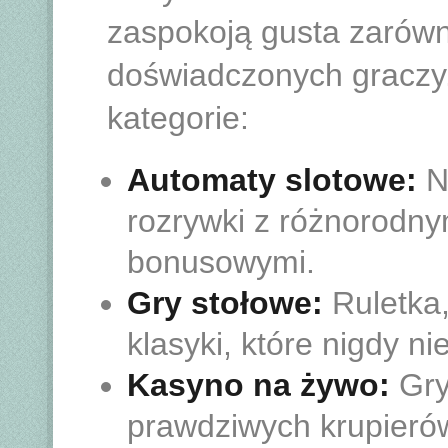
zaspokoją gusta zarówno
doświadczonych graczy.
kategorie:
Automaty slotowe:
Na
rozrywki z różnorodny
bonusowymi.
Gry stołowe:
Ruletka,
klasyki, które nigdy n
Kasyno na żywo:
Gry
prawdziwych krupierów