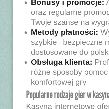
Bonusy i promocje:
A
oraz regularne promo
Twoje szanse na wygr
Metody płatności:
Wy
szybkie i bezpieczne 
dostosowane do polski
Obsługa klienta:
Prof
różne sposoby pomoc 
komfortowej gry.
Popularne rodzaje gier w kasyn
Kasyna internetowe ofer