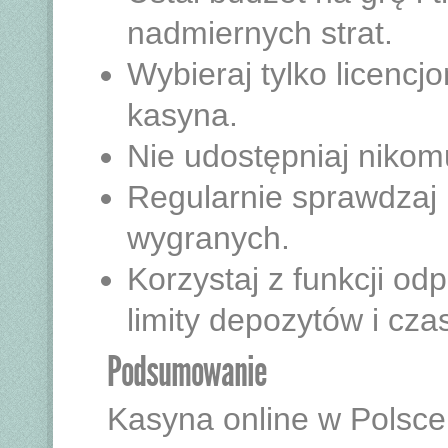
nadmiernych strat.
Wybieraj tylko licenc
kasyna.
Nie udostępniaj nikom
Regularnie sprawdzaj hi
wygranych.
Korzystaj z funkcji odp
limity depozytów i cz
Podsumowanie
Kasyna online w Polsce 