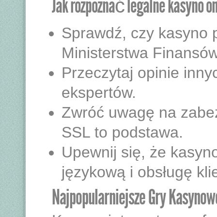
Jak rozpoznać legalne kasyno on
Sprawdź, czy kasyno p
Ministerstwa Finansów
Przeczytaj opinie inny
ekspertów.
Zwróć uwagę na zabezp
SSL to podstawa.
Upewnij się, że kasyno
językową i obsługę kli
Najpopularniejsze Gry Kasynow