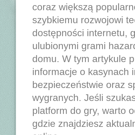
coraz większą popularn
szybkiemu rozwojowi tec
dostępności internetu, 
ulubionymi grami haza
domu. W tym artykule p
informacje o kasynach i
bezpieczeństwie oraz 
wygranych. Jeśli szuka
platform do gry, warto 
gdzie znajdziesz aktual