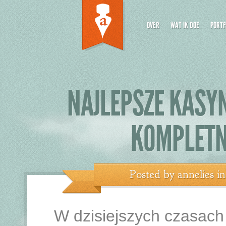
OVER
WAT IK DOE
PORTF
NAJLEPSZE KASYN
KOMPLETN
Posted by
annelies
i
W dzisiejszych czasach