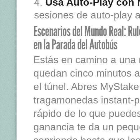
Usa Auto‑Play con 
sesiones de auto‑play a
Escenarios del Mundo Real: Ru
en la Parada del Autobús
Estás en camino a una 
quedan cinco minutos an
el túnel. Abres MyStake 
tragamonedas instant‑p
rápido de lo que puedes
ganancia te da un pequ