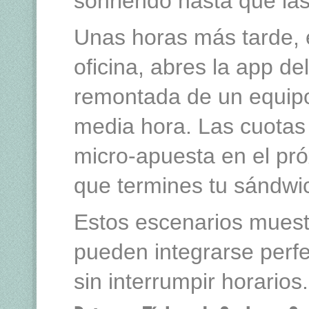
sonriendo hasta que las 
Unas horas más tarde, 
oficina, abres la app de
remontada de un equipo
media hora. Las cuotas
micro‑apuesta en el pró
que termines tu sándwi
Estos escenarios muest
pueden integrarse perfe
sin interrumpir horarios.