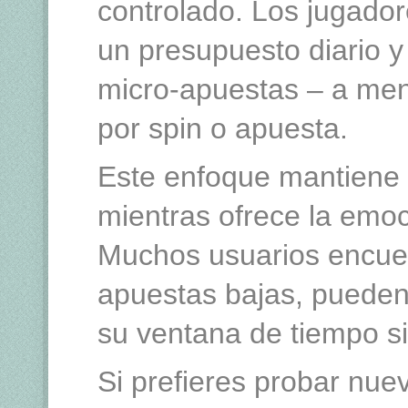
controlado. Los jugado
un presupuesto diario y
micro‑apuestas – a me
por spin o apuesta.
Este enfoque mantiene 
mientras ofrece la emoc
Muchos usuarios encuen
apuestas bajas, pueden
su ventana de tiempo si
Si prefieres probar nue