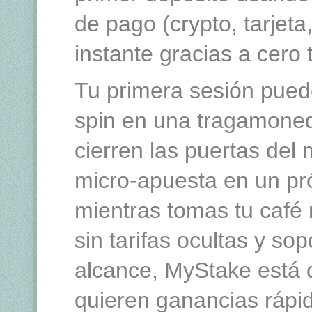
de pago (crypto, tarjeta,
instante gracias a cero 
Tu primera sesión pued
spin en una tragamone
cierren las puertas del
micro‑apuesta en un pr
mientras tomas tu café 
sin tarifas ocultas y sop
alcance, MyStake está 
quieren ganancias rápi