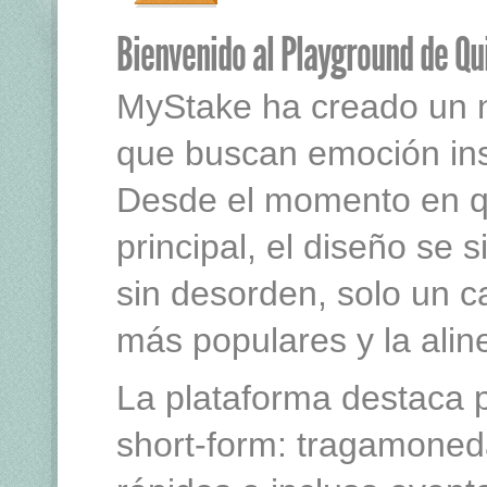
Bienvenido al Playground de Qu
MyStake ha creado un n
que buscan emoción inst
Desde el momento en qu
principal, el diseño se 
sin desorden, solo un ca
más populares y la alin
La plataforma destaca p
short‑form: tragamoneda