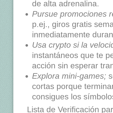
de alta adrenalina.
Pursue promociones re
p.ej., giros gratis se
inmediatamente duran
Usa crypto si la veloc
instantáneos que te pe
acción sin esperar tra
Explora mini‑games;
s
cortas porque termina
consigues los símbolo
Lista de Verificación p