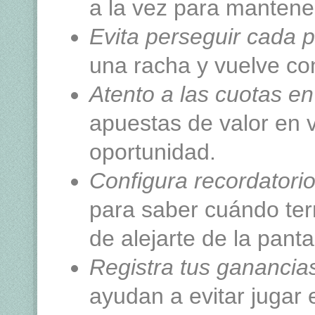
a la vez para mantener
Evita perseguir cada p
una racha y vuelve co
Atento a las cuotas en
apuestas de valor en 
oportunidad.
Configura recordatorio
para saber cuándo te
de alejarte de la pantal
Registra tus ganancias
ayudan a evitar juga