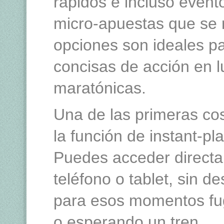
rápidos e incluso event
micro‑apuestas que se 
opciones son ideales pa
concisas de acción en l
maratónicas.
Una de las primeras cos
la función de instant‑pl
Puedes acceder directa
teléfono o tablet, sin d
para esos momentos fug
o esperando un tren.