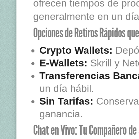
ofrecen tiempos de pro
generalmente en un día 
Opciones de Retiros Rápidos qu
Crypto Wallets:
Depós
E‑Wallets:
Skrill y Ne
Transferencias Banc
un día hábil.
Sin Tarifas:
Conserva 
ganancia.
Chat en Vivo: Tu Compañero de