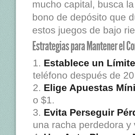
mucho capital, busca l
bono de depósito que du
estos juegos de bajo ri
Estrategias para Mantener el Co
Establece un Límit
teléfono después de 20
Elige Apuestas Mín
o $1.
Evita Perseguir Pér
una racha perdedora y 