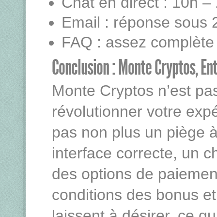
Chat en direct : 10h –
Email : réponse sous 
FAQ : assez complète 
Conclusion : Monte Cryptos, En
Monte Cryptos n’est pas
révolutionner votre expé
pas non plus un piège à é
interface correcte, un c
des options de paiement
conditions des bonus et 
laissent à désirer, ce qui