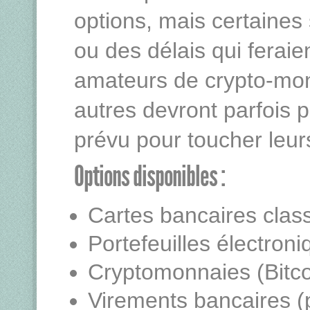
options, mais certaines 
ou des délais qui feraie
amateurs de crypto-monn
autres devront parfois 
prévu pour toucher leur
Options disponibles :
Cartes bancaires clas
Portefeuilles électroniq
Cryptomonnaies (Bitco
Virements bancaires (p