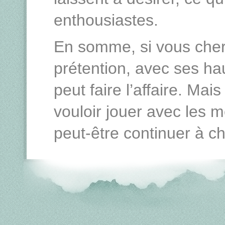
enthousiastes.
En somme, si vous cher
prétention, avec ses ha
peut faire l’affaire. Mai
vouloir jouer avec les me
peut-être continuer à ch