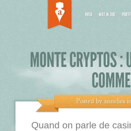
OVER
WAT IK DOE
PORTF
MONTE CRYPTOS : 
COMME 
Posted by
annelies
i
Quand on parle de casin