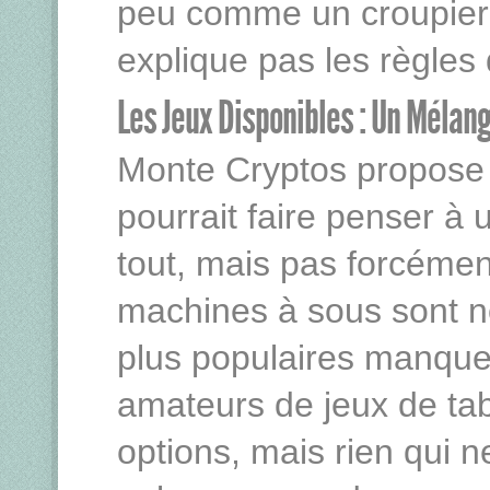
peu comme un croupier 
explique pas les règles 
Les Jeux Disponibles : Un Mélan
Monte Cryptos propose 
pourrait faire penser à 
tout, mais pas forcéme
machines à sous sont no
plus populaires manquen
amateurs de jeux de tab
options, mais rien qui ne