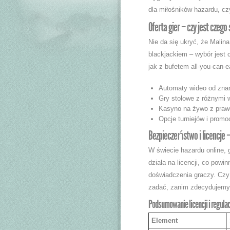
dla miłośników hazardu, cz
Oferta gier – czy jest czeg
Nie da się ukryć, że Malina
blackjackiem – wybór jest 
jak z bufetem all-you-can-
Automaty wideo od zna
Gry stołowe z różnymi 
Kasyno na żywo z praw
Opcje turniejów i promo
Bezpieczeństwo i licencje
W świecie hazardu online, 
działa na licencji, co pow
doświadczenia graczy. Czy 
zadać, zanim zdecydujemy 
Podsumowanie licencji i regulac
Element