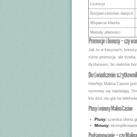
Licencja
Bezpieczeństwo danych
Wsparcie klienta
Metody płatności
Promocje i bonusy – czy wa
Jak to w kasynach, bonusy 
różne promocje, ale trzeba
dystansem, bo niektóre bon
Doświadczenie użytkownika
Interfejs Malina Casino je
rozmowy się nakładają. Stro
kto dziś nie gra na telefo
Plusy i minusy Malina Casino
Plusy:
szeroka oferta gi
Minusy:
skomplikowane
Podsumowanie – czy Malina 