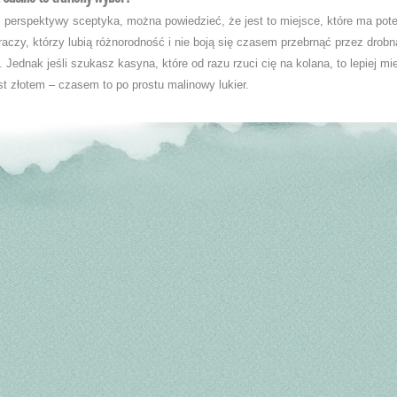
 perspektywy sceptyka, można powiedzieć, że jest to miejsce, które ma pot
raczy, którzy lubią różnorodność i nie boją się czasem przebrnąć przez drob
Jednak jeśli szukasz kasyna, które od razu rzuci cię na kolana, to lepiej mi
st złotem – czasem to po prostu malinowy lukier.