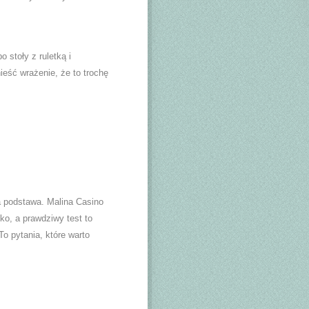
 stoły z ruletką i
eść wrażenie, że to trochę
 a podstawa. Malina Casino
ko, a prawdziwy test to
o pytania, które warto