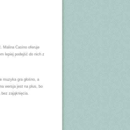
. Malina Casino oferuje
m lepiej podejść do nich z
ie muzyka gra głośno, a
a wersja jest na plus, bo
 bez zająknięcia.