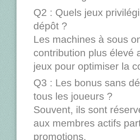
Q2 : Quels jeux privilég
dépôt ?
Les machines à sous on
contribution plus élevé
jeux pour optimiser la 
Q3 : Les bonus sans dép
tous les joueurs ?
Souvent, ils sont réser
aux membres actifs part
promotions.