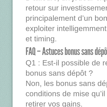
retour sur investissemen
principalement d’un bon
exploiter intelligemment
et timing.
FAQ – Astuces bonus sans dépô
Q1 : Est-il possible de 
bonus sans dépôt ?
Non, les bonus sans dé
conditions de mise qu’il
retirer vos gains.