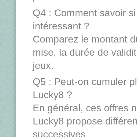
Q4 : Comment savoir si
intéressant ?
Comparez le montant du
mise, la durée de validit
jeux.
Q5 : Peut-on cumuler p
Lucky8 ?
En général, ces offres 
Lucky8 propose différe
successives.