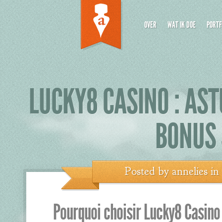
OVER
WAT IK DOE
PORTF
LUCKY8 CASINO : AS
BONUS 
Posted by
annelies
in
Pourquoi choisir Lucky8 Casino