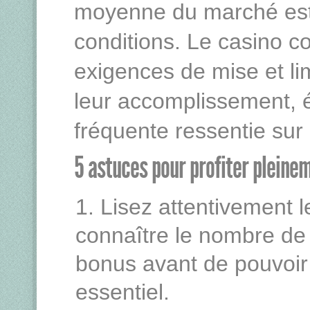
moyenne du marché est 
conditions. Le casino 
exigences de mise et lim
leur accomplissement, év
fréquente ressentie sur
5 astuces pour profiter pleine
Lisez attentivement l
connaître le nombre de 
bonus avant de pouvoir 
essentiel.