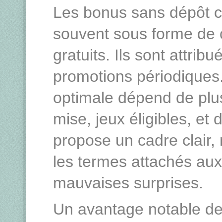
Les bonus sans dépôt c
souvent sous forme de c
gratuits. Ils sont attribu
promotions périodiques.
optimale dépend de plusi
mise, jeux éligibles, et 
propose un cadre clair, m
les termes attachés aux
mauvaises surprises.
Un avantage notable de 