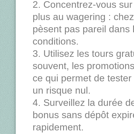
Concentrez-vous sur l
plus au wagering : chez
pèsent pas pareil dans
conditions.
Utilisez les tours gra
souvent, les promotions 
ce qui permet de teste
un risque nul.
Surveillez la durée d
bonus sans dépôt expir
rapidement.