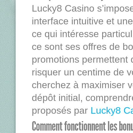
Lucky8 Casino s’impose
interface intuitive et un
ce qui intéresse particu
ce sont ses offres de b
promotions permettent 
risquer un centime de v
cherchez à maximiser vo
dépôt initial, comprendr
proposés par
Lucky8 C
Comment fonctionnent les bonu