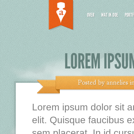
OVER
WAT IK DOE
PORTF
LOREM IPSUM
Posted by
annelies
i
Lorem ipsum dolor sit a
elit. Quisque faucibus e
sem placerat. In id curs