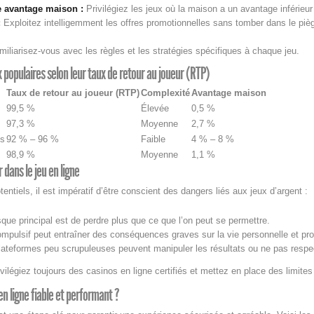
e avantage maison :
Privilégiez les jeux où la maison a un avantage inférieur
:
Exploitez intelligemment les offres promotionnelles sans tomber dans le pièg
iliarisez-vous avec les règles et les stratégies spécifiques à chaque jeu.
 populaires selon leur taux de retour au joueur (RTP)
Taux de retour au joueur (RTP)
Complexité
Avantage maison
99,5 %
Élevée
0,5 %
97,3 %
Moyenne
2,7 %
es
92 % – 96 %
Faible
4 % – 8 %
98,9 %
Moyenne
1,1 %
 dans le jeu en ligne
tentiels, il est impératif d’être conscient des dangers liés aux jeux d’argent :
que principal est de perdre plus que ce que l’on peut se permettre.
mpulsif peut entraîner des conséquences graves sur la vie personnelle et pro
ateformes peu scrupuleuses peuvent manipuler les résultats ou ne pas respe
ivilégiez toujours des casinos en ligne certifiés et mettez en place des limites 
n ligne fiable et performant ?