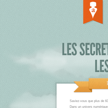
LES SECRE
LE
Saviez-vous que plus de 60
Dans un univers numérique 