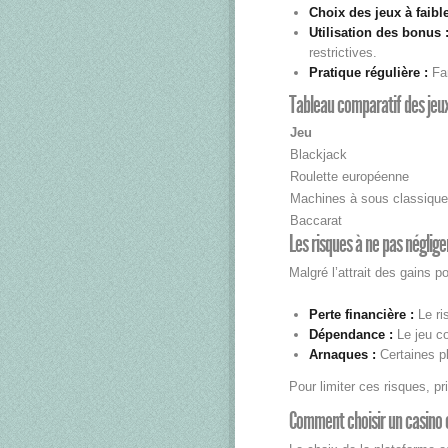
Choix des jeux à faibl
Utilisation des bonus 
restrictives.
Pratique régulière :
Fam
Tableau comparatif des jeux
Jeu
Blackjack
Roulette européenne
Machines à sous classiqu
Baccarat
Les risques à ne pas négliger
Malgré l’attrait des gains po
Perte financière :
Le ris
Dépendance :
Le jeu co
Arnaques :
Certaines pl
Pour limiter ces risques, pr
Comment choisir un casino e