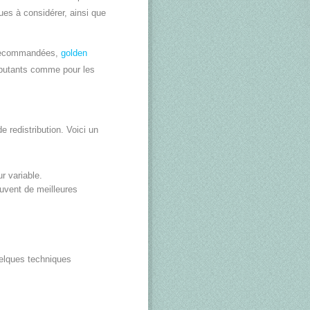
ues à considérer, ainsi que
s recommandées,
golden
débutants comme pour les
 redistribution. Voici un
r variable.
ouvent de meilleures
uelques techniques