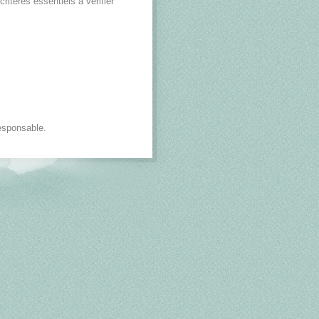
ritères essentiels à vérifier
esponsable.