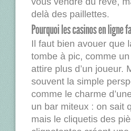
vous vendre du rêve, ma
delà des paillettes.
Pourquoi les casinos en ligne f
Il faut bien avouer que 
tombe à pic, comme un é
attire plus d’un joueur.
souvent la simple persp
comme le charme d’une 
un bar miteux : on sait
mais le cliquetis des pi