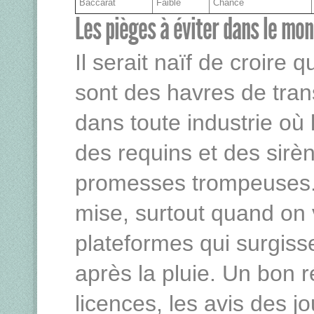
Baccarat
Faible
Chance
Les pièges à éviter dans le mon
Il serait naïf de croire 
sont des havres de tra
dans toute industrie où l’
des requins et des sirè
promesses trompeuses. 
mise, surtout quand on v
plateformes qui surgi
après la pluie. Un bon ré
licences, les avis des j