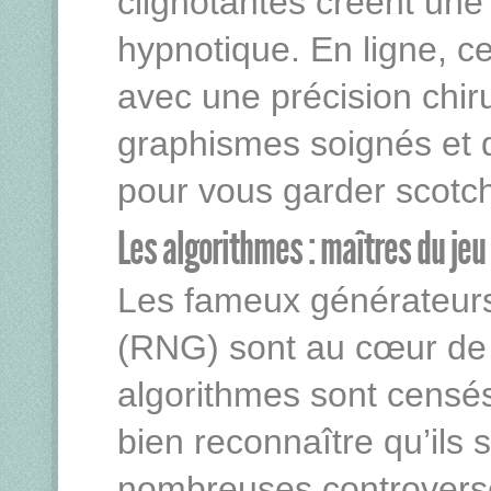
clignotantes créent un
hypnotique. En ligne, c
avec une précision chir
graphismes soignés et d
pour vous garder scotch
Les algorithmes : maîtres du jeu 
Les fameux générateurs
(RNG) sont au cœur de 
algorithmes sont censés g
bien reconnaître qu’ils 
nombreuses controverse