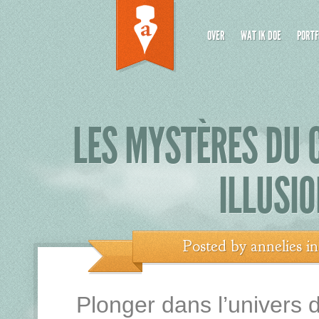
OVER
WAT IK DOE
PORTF
LES MYSTÈRES DU C
ILLUSIO
Posted by
annelies
i
Plonger dans l’univers d