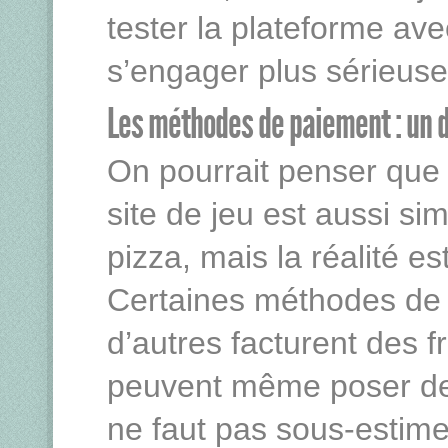
tester la plateforme av
s’engager plus sérieus
Les méthodes de paiement : un dé
On pourrait penser que 
site de jeu est aussi 
pizza, mais la réalité e
Certaines méthodes de 
d’autres facturent des 
peuvent même poser des
ne faut pas sous-estime