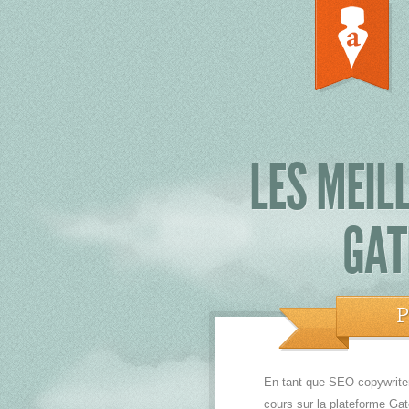
LES MEIL
GAT
P
En tant que SEO-copywriter
cours sur la plateforme Ga