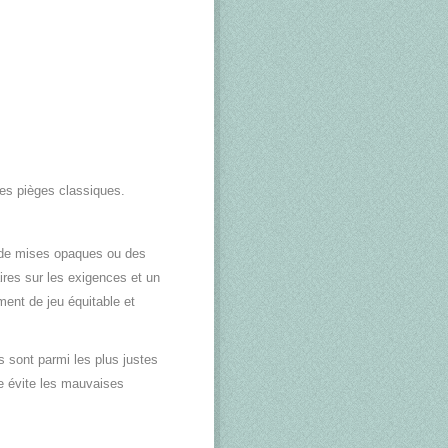
es pièges classiques.
s de mises opaques ou des
ires sur les exigences et un
ment de jeu équitable et
 sont parmi les plus justes
e évite les mauvaises