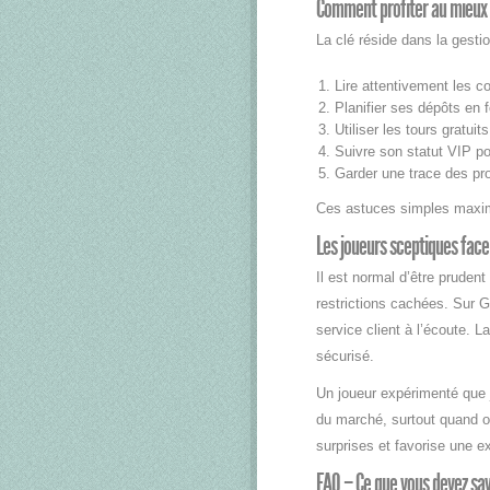
Comment profiter au mieux 
La clé réside dans la gesti
Lire attentivement les co
Planifier ses dépôts en 
Utiliser les tours gratui
Suivre son statut VIP po
Garder une trace des prom
Ces astuces simples maximi
Les joueurs sceptiques face 
Il est normal d’être pruden
restrictions cachées. Sur G
service client à l’écoute. 
sécurisé.
Un joueur expérimenté que 
du marché, surtout quand o
surprises et favorise une ex
FAQ – Ce que vous devez sav