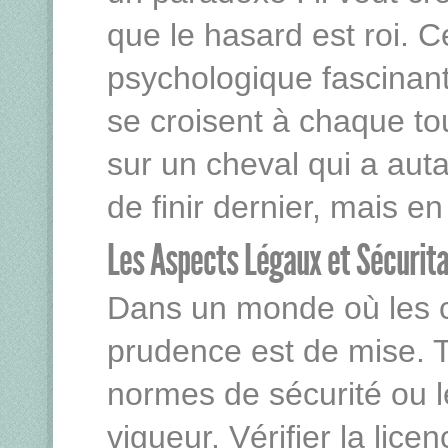
que le hasard est roi. C
psychologique fascinante
se croisent à chaque t
sur un cheval qui a au
de finir dernier, mais e
Les Aspects Légaux et Sécurita
Dans un monde où les ca
prudence est de mise. T
normes de sécurité ou 
vigueur. Vérifier la licen