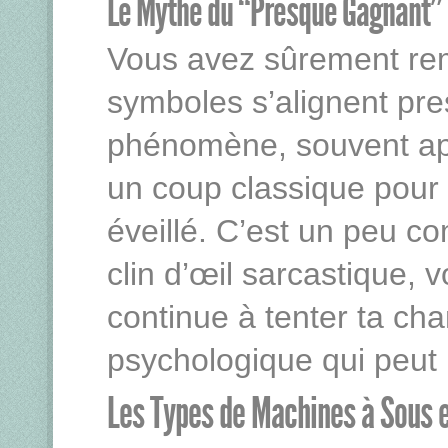
Le Mythe du “Presque Gagnant”
Vous avez sûrement re
symboles s’alignent pre
phénomène, souvent app
un coup classique pour 
éveillé. C’est un peu co
clin d’œil sarcastique, v
continue à tenter ta ch
psychologique qui peut 
Les Types de Machines à Sous 