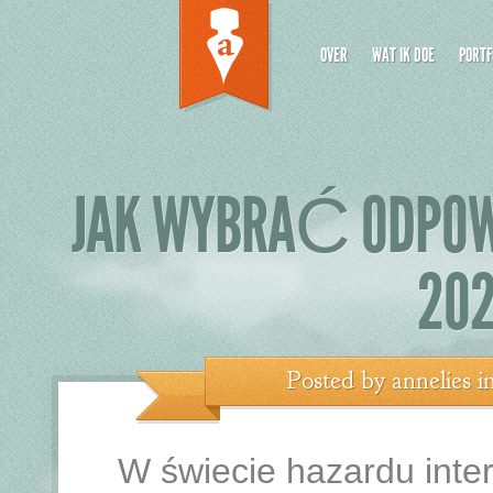
OVER
WAT IK DOE
PORTF
JAK WYBRAĆ ODPOWI
202
Posted by
annelies
i
W świecie hazardu inte