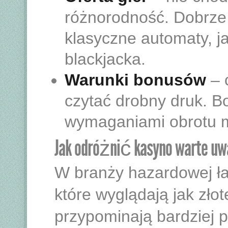
różnorodność. Dobrze
klasyczne automaty, ja
blackjacka.
Warunki bonusów
– 
czytać drobny druk. 
wymaganiami obrotu m
Jak odróżnić kasyno warte uw
W branży hazardowej ła
które wyglądają jak złot
przypominają bardziej 