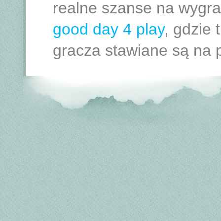
realne szanse na wygr
good day 4 play
, gdzie 
gracza stawiane są na 