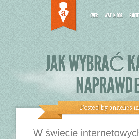
OVER
WAT IK DOE
PORTF
JAK WYBRAĆ KA
NAPRAWDĘ
Posted by
annelies
i
W świecie internetowyc