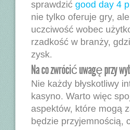
sprawdzić
good day 4 p
nie tylko oferuje gry, a
uczciwość wobec użytko
rzadkość w branży, gdzie
zysk.
Na co zwrócić uwagę przy wyb
Nie każdy błyskotliwy in
kasyno. Warto więc spoj
aspektów, które mogą z
będzie przyjemnością, cz