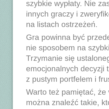
szybkie wypłaty. Nie za
innych graczy i zweryfi
na listach ostrzeżeń.
Gra powinna być przede
nie sposobem na szybki
Trzymanie się ustaloneg
emocjonalnych decyzji 
z pustym portfelem i fru
Warto też pamiętać, że 
można znaleźć takie, kt