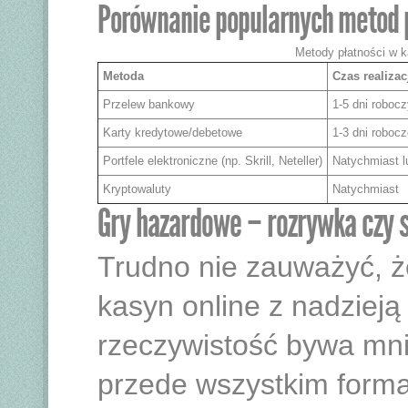
Porównanie popularnych metod 
Metody płatności w k
Metoda
Czas realizac
Przelew bankowy
1-5 dni roboc
Karty kredytowe/debetowe
1-3 dni robocz
Portfele elektroniczne (np. Skrill, Neteller)
Natychmiast l
Kryptowaluty
Natychmiast
Gry hazardowe – rozrywka czy s
Trudno nie zauważyć, ż
kasyn online z nadzieją 
rzeczywistość bywa mni
przede wszystkim forma