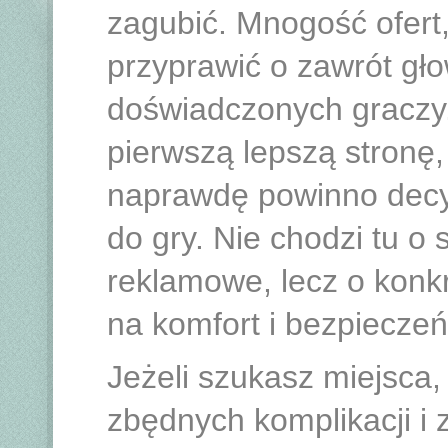
zagubić. Mnogość ofert, 
przyprawić o zawrót gło
doświadczonych graczy.
pierwszą lepszą stronę,
naprawdę powinno decy
do gry. Nie chodzi tu o
reklamowe, lecz o konkr
na komfort i bezpieczeń
Jeżeli szukasz miejsca
zbędnych komplikacji i