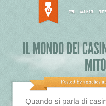
OVER
WAT IK DOE
PORTF
IL MONDO DEI CASIN
MITO
Posted by
annelies
i
Quando si parla di casi