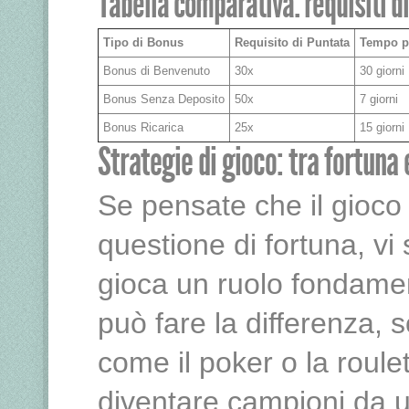
Tabella comparativa: requisiti d
Tipo di Bonus
Requisito di Puntata
Tempo p
Bonus di Benvenuto
30x
30 giorni
Bonus Senza Deposito
50x
7 giorni
Bonus Ricarica
25x
15 giorni
Strategie di gioco: tra fortuna 
Se pensate che il gioco
questione di fortuna, vi 
gioca un ruolo fondamen
può fare la differenza, so
come il poker o la roule
diventare campioni da un 