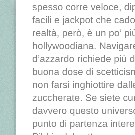
spesso corre veloce, dip
facili e jackpot che ca
realtà, però, è un po’ 
hollywoodiana. Navigare
d’azzardo richiede più d
buona dose di scetticism
non farsi inghiottire da
zuccherate. Se siete cu
davvero questo univers
punto di partenza inter