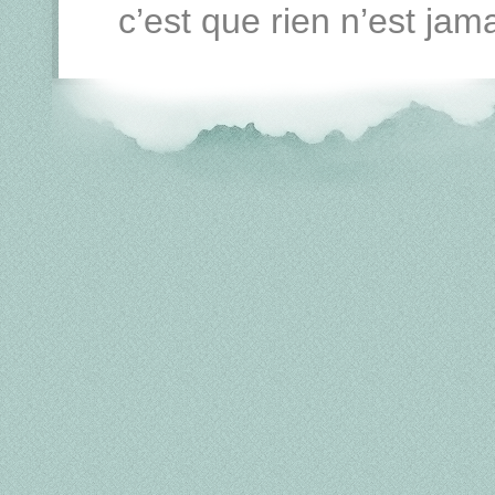
c’est que rien n’est ja