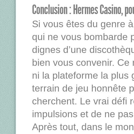
Conclusion : Hermes Casino, pou
Si vous êtes du genre à
qui ne vous bombarde p
dignes d’une discothèq
bien vous convenir. Ce 
ni la plateforme la plus
terrain de jeu honnête p
cherchent. Le vrai défi 
impulsions et de ne pas
Après tout, dans le mond