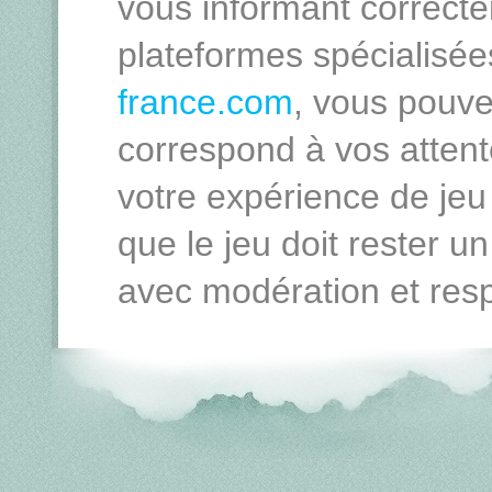
vous informant correcte
plateformes spécialis
france.com
, vous pouvez
correspond à vos attent
votre expérience de jeu 
que le jeu doit rester u
avec modération et resp