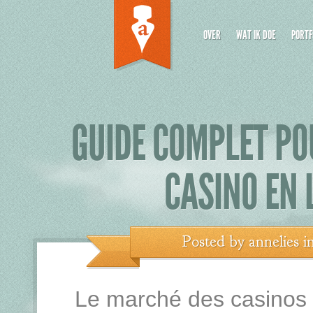
OVER
WAT IK DOE
PORTF
GUIDE COMPLET PO
CASINO EN 
Posted by
annelies
i
Le marché des casinos 