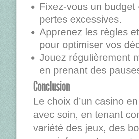
Fixez-vous un budget e
pertes excessives.
Apprenez les règles et
pour optimiser vos déc
Jouez régulièrement 
en prenant des pause
Conclusion
Le choix d’un casino en 
avec soin, en tenant com
variété des jeux, des bo