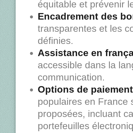
équitable et prévenir l
Encadrement des bo
transparentes et les c
définies.
Assistance en frança
accessible dans la lang
communication.
Options de paiement
populaires en France 
proposées, incluant ca
portefeuilles électroni