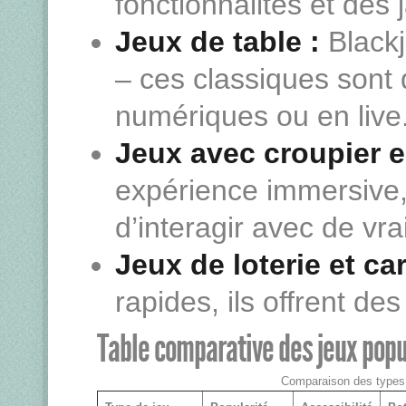
fonctionnalités et des 
Jeux de table :
Blackj
– ces classiques sont 
numériques ou en live
Jeux avec croupier en
expérience immersive, 
d’interagir avec de vra
Jeux de loterie et car
rapides, ils offrent de
Table comparative des jeux popu
Comparaison des types 