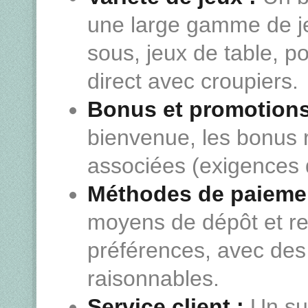
une large gamme de je
sous, jeux de table, po
direct avec croupiers.
Bonus et promotions
bienvenue, les bonus r
associées (exigences d
Méthodes de paiemen
moyens de dépôt et re
préférences, avec des 
raisonnables.
Service client :
Un sup