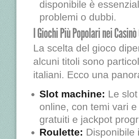
disponibile è essenzial
problemi o dubbi.
I Giochi Più Popolari nei Casinò
La scelta del gioco dipe
alcuni titoli sono partic
italiani. Ecco una panora
Slot machine:
Le slot
online, con temi vari e
gratuiti e jackpot progr
Roulette:
Disponibile 