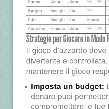
Roulette
Casuale
Media
94% – 97%
A
Blackjack
Strategico
Alta
99%+
A
Poker
Strategico
Alta
Variabile
Casinò Live
Interattivo
Media
95% – 98%
I
Strategie per Giocare in Modo 
Il gioco d’azzardo deve
divertente e controllata.
mantenere il gioco resp
Imposta un budget:
D
denaro puoi permetter
compromettere le tue f