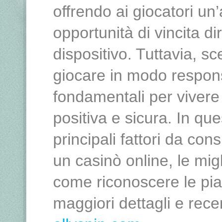
offrendo ai giocatori un’
opportunità di vincita d
dispositivo. Tuttavia, sc
giocare in modo respons
fondamentali per vivere
positiva e sicura. In qu
principali fattori da co
un casinò online, le migl
come riconoscere le piat
maggiori dettagli e rece