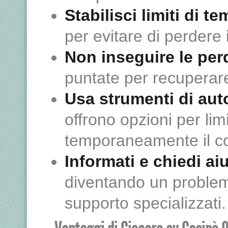
Stabilisci limiti di t
per evitare di perdere i
Non inseguire le perd
puntate per recuperar
Usa strumenti di aut
offrono opzioni per lim
temporaneamente il c
Informati e chiedi ai
diventando un problema,
supporto specializzati.