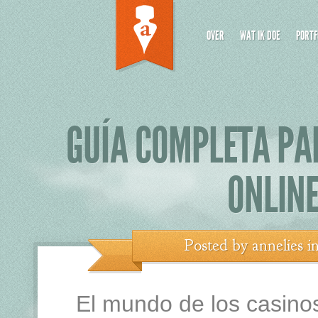
OVER
WAT IK DOE
PORTF
GUÍA COMPLETA PA
ONLINE
Posted by
annelies
i
El mundo de los casino