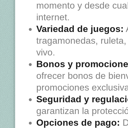
momento y desde cualq
internet.
Variedad de juegos:
A
tragamonedas, ruleta, 
vivo.
Bonos y promocione
ofrecer bonos de bienv
promociones exclusiva
Seguridad y regulaci
garantizan la protecci
Opciones de pago:
D