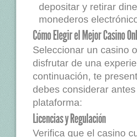
depositar y retirar din
monederos electrónic
Cómo Elegir el Mejor Casino On
Seleccionar un casino on
disfrutar de una experie
continuación, te presen
debes considerar antes 
plataforma:
Licencias y Regulación
Verifica que el casino c