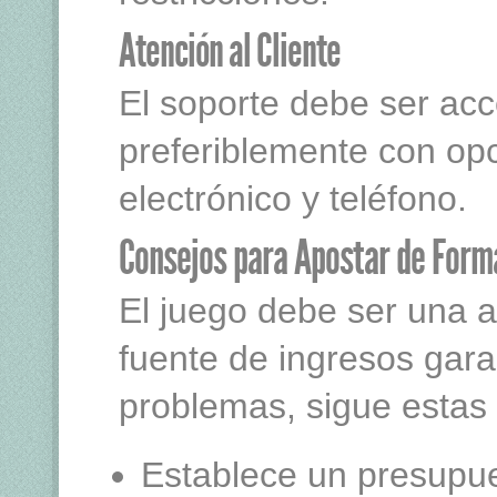
Atención al Cliente
El soporte debe ser acce
preferiblemente con opc
electrónico y teléfono.
Consejos para Apostar de Form
El juego debe ser una a
fuente de ingresos gara
problemas, sigue estas
Establece un presupue