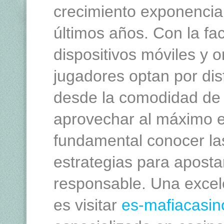
crecimiento exponencia
últimos años. Con la fa
dispositivos móviles y
jugadores optan por disf
desde la comodidad de 
aprovechar al máximo e
fundamental conocer la
estrategias para aposta
responsable. Una excel
es visitar
es-mafiacasi