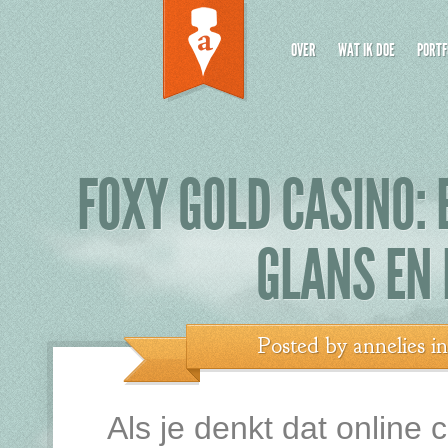
OVER
WAT IK DOE
PORTF
FOXY GOLD CASINO: 
GLANS EN
Posted by
annelies
i
Als je denkt dat online 