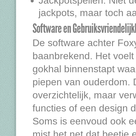
Jackpotspellen: Niet 
jackpots, maar toch a
Software en Gebruiksvriendelijk
De software achter Foxy
baanbrekend. Het voelt
gokhal binnenstapt waa
piepen van ouderdom. De
overzichtelijk, maar ve
functies of een design da
Soms is eenvoud ook ee
mist het net dat beetje ex