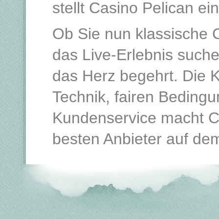
stellt Casino Pelican e
Ob Sie nun klassische 
das Live-Erlebnis suchen
das Herz begehrt. Die 
Technik, fairen Beding
Kundenservice macht Ca
besten Anbieter auf de