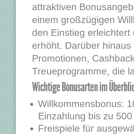
attraktiven Bonusangeb
einem großzügigen Wil
den Einstieg erleichter
erhöht. Darüber hinaus
Promotionen, Cashbac
Treueprogramme, die l
Wichtige Bonusarten im Überbli
Willkommensbonus: 10
Einzahlung bis zu 500
Freispiele für ausgew