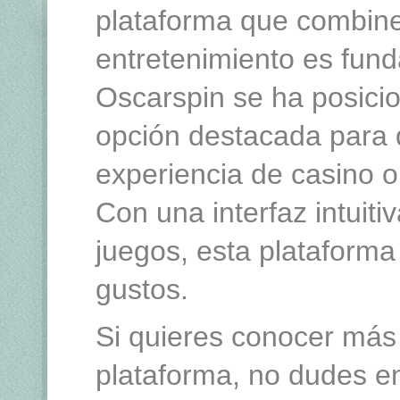
plataforma que combine
entretenimiento es fund
Oscarspin se ha posic
opción destacada para
experiencia de casino o
Con una interfaz intuiti
juegos, esta plataforma
gustos.
Si quieres conocer más
plataforma, no dudes en