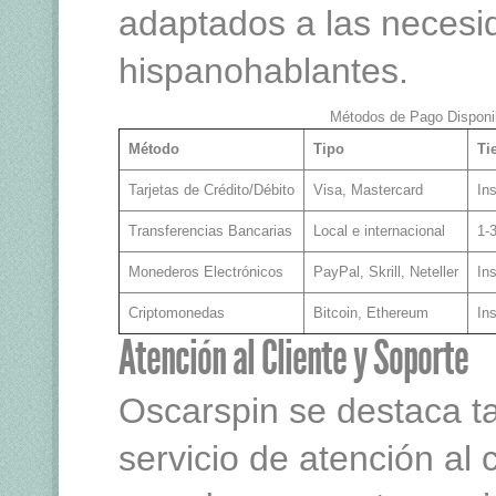
adaptados a las necesi
hispanohablantes.
Métodos de Pago Disponi
Método
Tipo
Ti
Tarjetas de Crédito/Débito
Visa, Mastercard
In
Transferencias Bancarias
Local e internacional
1-3
Monederos Electrónicos
PayPal, Skrill, Neteller
In
Criptomonedas
Bitcoin, Ethereum
In
Atención al Cliente y Soporte
Oscarspin se destaca t
servicio de atención al 