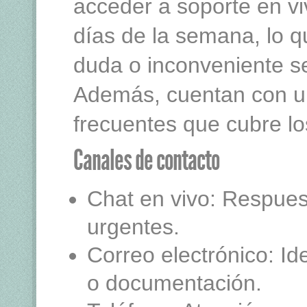
acceder a soporte en viv
días de la semana, lo q
duda o inconveniente s
Además, cuentan con u
frecuentes que cubre 
Canales de contacto
Chat en vivo: Respues
urgentes.
Correo electrónico: Id
o documentación.