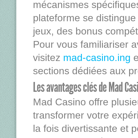
mécanismes spécifique
plateforme se distingu
jeux, des bonus compétit
Pour vous familiariser a
visitez
mad-casino.ing
e
sections dédiées aux pr
Les avantages clés de Mad Casi
Mad Casino offre plusie
transformer votre expér
la fois divertissante et 