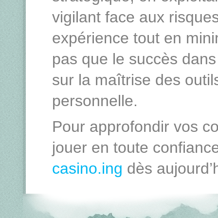
vigilant face aux risque
expérience tout en mini
pas que le succès dans 
sur la maîtrise des outil
personnelle.
Pour approfondir vos 
jouer en toute confianc
casino.ing
dès aujourd’h