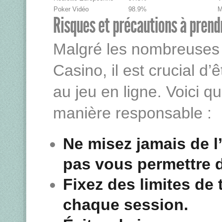
Poker Vidéo
98.9%
M
Risques et précautions à pren
Malgré les nombreuses 
Casino, il est crucial d’
au jeu en ligne. Voici q
manière responsable :
Ne misez jamais de 
pas vous permettre d
Fixez des limites de
chaque session.