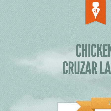
CHICKE
CRUZAR LA