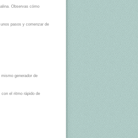
enalina. Observas cómo
lo unos pasos y comenzar de
el mismo generador de
con el ritmo rápido de