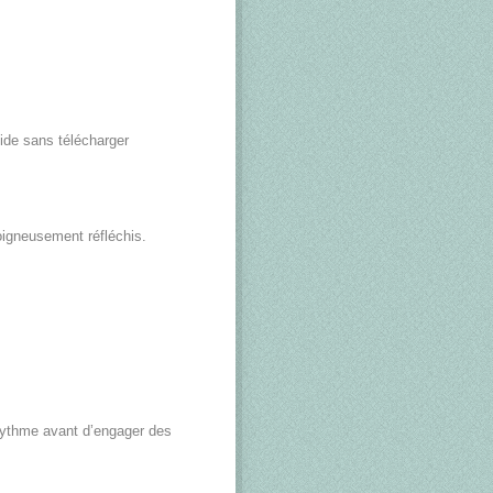
ide sans télécharger
soigneusement réfléchis.
 rythme avant d’engager des