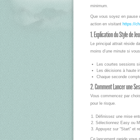
minimum.
Que vous soyez en pause déj
action en visitant
https://ch
1. Explication du Style de Je
Le principal attrait réside
moins d’une minute si vous
Les courtes sessions sig
Les décisions à haute i
Chaque seconde compte p
2. Comment Lancer une Ses
Vous commencez par choisir 
pour le risque.
Définissez une mise ent
Sélectionnez Easy ou M
Appuyez sur “Start” et re
Ce lancement rapide vous p