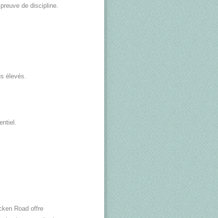
 preuve de discipline.
us élevés.
ntiel.
icken Road offre