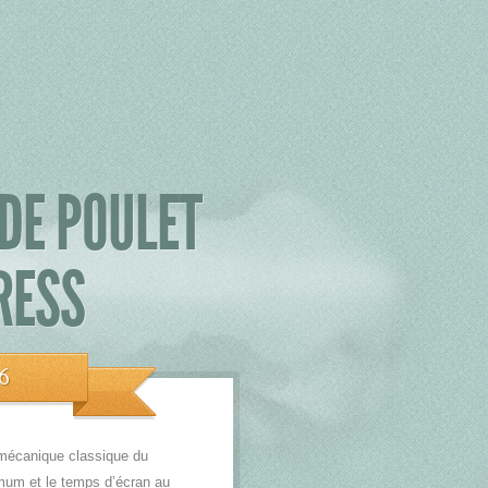
 DE POULET
RESS
6
 mécanique classique du
imum et le temps d’écran au