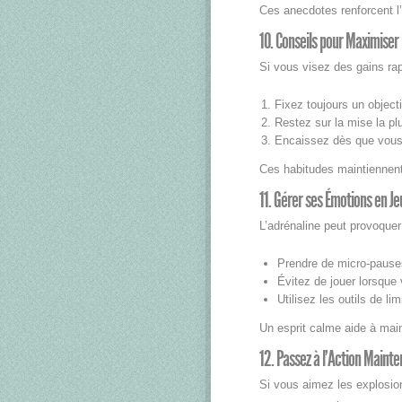
Ces anecdotes renforcent l’i
10. Conseils pour Maximiser 
Si vous visez des gains rap
Fixez toujours un object
Restez sur la mise la pl
Encaissez dès que vous a
Ces habitudes maintiennent
11. Gérer ses Émotions en Je
L’adrénaline peut provoquer
Prendre de micro‑pause
Évitez de jouer lorsque 
Utilisez les outils de l
Un esprit calme aide à main
12. Passez à l’Action Mainte
Si vous aimez les explosion