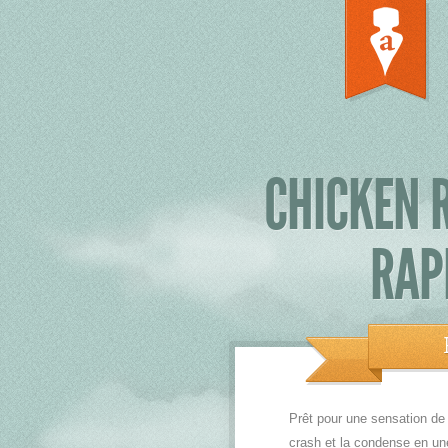
CHICKEN R
RAP
Prêt pour une sensation de
crash et la condense en une