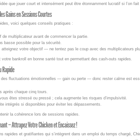
dée que jouer court et intensément peut être étonnamment lucratif si l’on fait
les Gains en Sessions Courtes
ides, voici quelques conseils pratiques :
if de multiplicateur avant de commencer la partie.
us basse possible pour la sécurité.
tteignez votre objectif — ne tentez pas le coup avec des multiplicateurs pl
 votre bankroll en bonne santé tout en permettant des cash‑outs rapides.
u Rapide
 des fluctuations émotionnelles — gain ou perte — donc rester calme est esse
s après chaque cinq tours.
vous êtes stressé ou pressé ; cela augmente les risques d’impulsivité.
imite intégrés si disponibles pour éviter les dépassements.
tenir la cohérence lors de sessions rapides.
nant – Attrapez Votre Chicken et Encaissez !
s rapides et gratifiantes qui s’intègrent dans un emploi du temps chargé, Ch