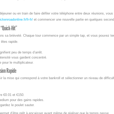
euner ou en train de faire défiler votre téléphone entre deux réunions, vous
ickenroadonline.fr/fr-fr/
et commencer une nouvelle partie en quelques second
u “Quick‑Hit”
 dans sa brièveté. Chaque tour commence par un simple tap, et vous pouvez ter
 êtes rapide.
nifient peu de temps d’arrêt.
ntensité vous gardent concentré.
our le multiplicateur.
sion Rapide
la mise qui correspond à votre bankroll et sélectionner un niveau de difficult
re €0.01 et €150.
edium pour des gains rapides.
gardez le poulet sauter.
ermet d’être prêt à encaisser avant même de réaliser que le temps passe.