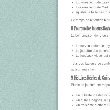
Explorez le mode Easy 
Essayez le mode Medium
Ajustez la taille des mi
Ce temps de répétition renf
8. Pourquoi les Joueurs Rev
La combinaison de retours in
Le cerveau adore les c
Le jeu offre des options
Le feedback visuel est s
Tous ces facteurs se combin
qu’à un marathon.
9. Histoires Réelles de Gain
Plusieurs joueurs ont rappo
Un utilisateur a décroc
Un autre a gagné €342 p
Un troisième a atteint €