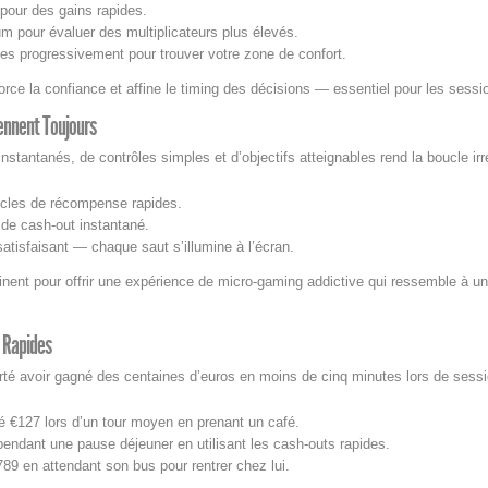
pour des gains rapides.
 pour évaluer des multiplicateurs plus élevés.
ses progressivement pour trouver votre zone de confort.
orce la confiance et affine le timing des décisions — essentiel pour les sessi
iennent Toujours
stantanés, de contrôles simples et d’objectifs atteignables rend la boucle irré
ycles de récompense rapides.
 de cash‑out instantané.
atisfaisant — chaque saut s’illumine à l’écran.
ent pour offrir une expérience de micro‑gaming addictive qui ressemble à une 
s Rapides
rté avoir gagné des centaines d’euros en moins de cinq minutes lors de sessi
hé €127 lors d’un tour moyen en prenant un café.
endant une pause déjeuner en utilisant les cash‑outs rapides.
789 en attendant son bus pour rentrer chez lui.