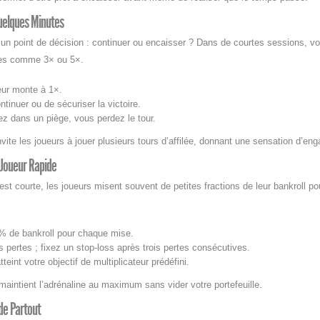
Quelques Minutes
un point de décision : continuer ou encaisser ? Dans de courtes sessions, v
ires comme 3× ou 5×.
eur monte à 1×.
tinuer ou de sécuriser la victoire.
z dans un piège, vous perdez le tour.
nvite les joueurs à jouer plusieurs tours d’affilée, donnant une sensation d’e
 Joueur Rapide
t courte, les joueurs misent souvent de petites fractions de leur bankroll po
3 % de bankroll pour chaque mise.
 pertes ; fixez un stop‑loss après trois pertes consécutives.
eint votre objectif de multiplicateur prédéfini.
maintient l’adrénaline au maximum sans vider votre portefeuille.
ide Partout