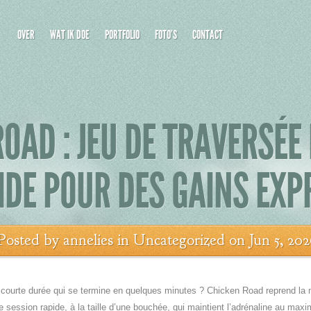
OVER
WAT IK DOE
PORTFOLIO
FOTO’S
CONTACT
OAD : JEU DE TRAVERSÉE
IDE POUR DES GAINS EXP
Posted by
annelies
in
Uncategorized
on Jun 5, 202
 courte durée qui se termine en quelques minutes ? Chicken Road reprend la
 session rapide, à la taille d’une bouchée, qui maintient l’adrénaline au max