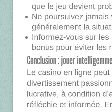
que le jeu devient pro
Ne poursuivez jamais 
généralement la situat
Informez-vous sur les 
bonus pour éviter les 
Conclusion : jouer intelligemm
Le casino en ligne peut
divertissement passionn
lucrative, à condition 
réfléchie et informée. 