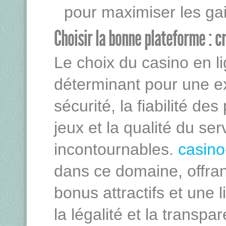
pour maximiser les ga
Choisir la bonne plateforme : c
Le choix du casino en li
déterminant pour une e
sécurité, la fiabilité de
jeux et la qualité du ser
incontournables.
casino
dans ce domaine, offrant
bonus attractifs et une
la légalité et la transp