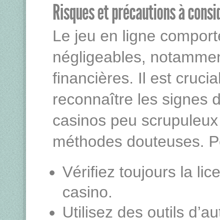
Risques et précautions à consi
Le jeu en ligne comport
négligeables, notammen
financières. Il est crucia
reconnaître les signes d
casinos peu scrupuleux
méthodes douteuses. Pou
Vérifiez toujours la lic
casino.
Utilisez des outils d’a