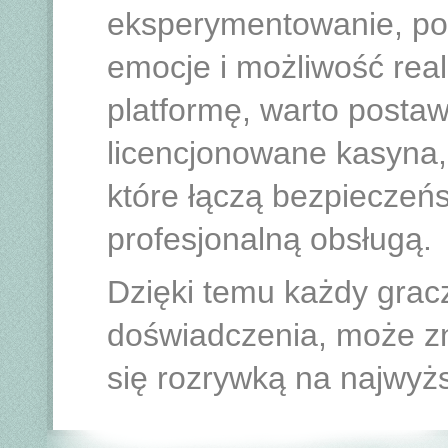
eksperymentowanie, pod
emocje i możliwość rea
platformę, warto posta
licencjonowane kasyna, 
które łączą bezpieczeńs
profesjonalną obsługą.
Dzięki temu każdy gracz
doświadczenia, może zna
się rozrywką na najwyż