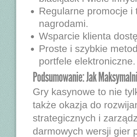
Regularne promocje i t
nagrodami.
Wsparcie klienta dost
Proste i szybkie meto
portfele elektroniczne.
Podsumowanie: Jak Maksymaln
Gry kasynowe to nie tyl
także okazja do rozwija
strategicznych i zarząd
darmowych wersji gier 