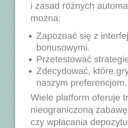
i zasad różnych automat
można:
Zapoznać się z interfe
bonusowymi.
Przetestować strategie
Zdecydować, które gry
naszym preferencjom.
Wiele platform oferuje 
nieograniczoną zabawę b
czy wpłacania depozytu