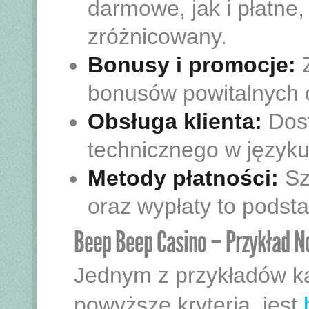
darmowe, jak i płatne, 
zróżnicowany.
Bonusy i promocje:
Z
bonusów powitalnych o
Obsługa klienta:
Dost
technicznego w języku
Metody płatności:
Sz
oraz wypłaty to podst
Beep Beep Casino – Przykład N
Jednym z przykładów ka
powyższe kryteria, jest