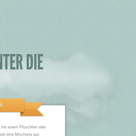
NTER DIE
26
mit einem Plüschtier oder
k wie eine Mischung aus