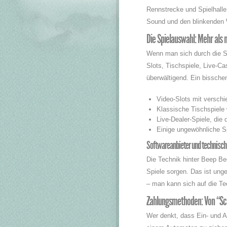
Rennstrecke und Spielhalle 
Sound und den blinkenden
Die Spielauswahl: Mehr als 
Wenn man sich durch die Sp
Slots, Tischspiele, Live-Ca
überwältigend. Ein bissche
Video-Slots mit verschi
Klassische Tischspiele 
Live-Dealer-Spiele, die
Einige ungewöhnliche Spi
Softwareanbieter und technisch
Die Technik hinter Beep Bee
Spiele sorgen. Das ist ung
– man kann sich auf die Te
Zahlungsmethoden: Von “Sch
Wer denkt, dass Ein- und A