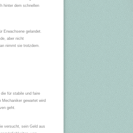
ch hinter dem schnellen
für Erwachsene gelandet.
de, aber nicht
man nimmt sie trotzdem.
e für stabile und faire
n Mechaniker gewartet wird
ven geht.
ie versucht, sein Geld aus