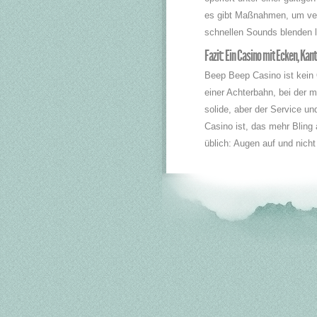
es gibt Maßnahmen, um vera
schnellen Sounds blenden l
Fazit: Ein Casino mit Ecken, Kante
Beep Beep Casino ist kein Or
einer Achterbahn, bei der m
solide, aber der Service u
Casino ist, das mehr Bling
üblich: Augen auf und nicht