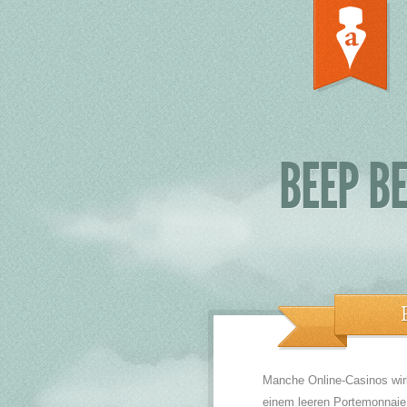
BEEP BE
Manche Online-Casinos wir
einem leeren Portemonnai