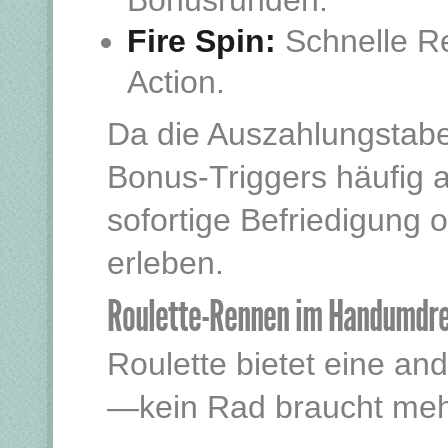
Bonusrunden.
Fire Spin:
Schnelle Re
Action.
Da die Auszahlungstabell
Bonus‑Triggers häufig a
sofortige Befriedigung 
erleben.
Roulette-Rennen im Handumdr
Roulette bietet eine an
—kein Rad braucht meh