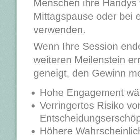
Menschen ihre Handys 
Mittagspause oder bei 
verwenden.
Wenn Ihre Session ende
weiteren Meilenstein er
geneigt, den Gewinn mo
Hohe Engagement wäh
Verringertes Risiko vo
Entscheidungserschöp
Höhere Wahrscheinlich