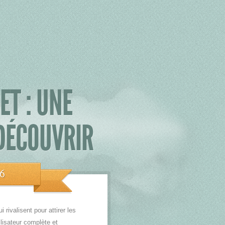
T : UNE
 DÉCOUVRIR
6
rivalisent pour attirer les
lisateur complète et