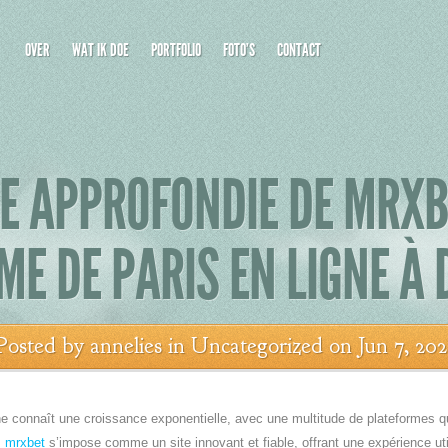
OVER
WAT IK DOE
PORTFOLIO
FOTO’S
CONTACT
E APPROFONDIE DE MRXBE
E DE PARIS EN LIGNE À
Posted by
annelies
in
Uncategorized
on Jun 7, 202
e connaît une croissance exponentielle, avec une multitude de plateformes qui 
,
mrxbet
s’impose comme un site innovant et fiable, offrant une expérience uti