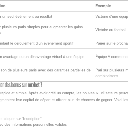
ion
Exemple
ur un seul événement ou résultat
Victoire d’une équip
 plusieurs paris simples pour augmenter les gains
Victoire au footbal
s
endant le déroulement d’un événement sportif
Parier sur le procha
n avantage ou un désavantage virtuel à une équipe
Équipe A commence
son de plusieurs paris avec des garanties partielles de
Pari sur plusieurs
combinaisons
ter des bonus sur mrxbet ?
t rapide et simple. Après avoir créé un compte, les nouveaux utilisateurs peuv
gmentent leur capital de départ et offrent plus de chances de gagner. Voici les
t cliquer sur “Inscription”
vec des informations personnelles valides