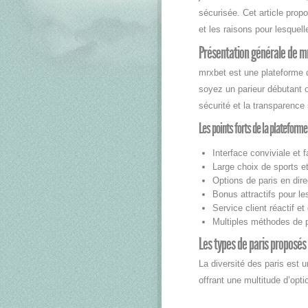
sécurisée. Cet article prop
et les raisons pour lesquell
Présentation générale de m
mrxbet est une plateforme d
soyez un parieur débutant 
sécurité et la transparence
Les points forts de la plateforme
Interface conviviale et f
Large choix de sports e
Options de paris en dire
Bonus attractifs pour le
Service client réactif et
Multiples méthodes de 
Les types de paris proposés
La diversité des paris est 
offrant une multitude d’opti