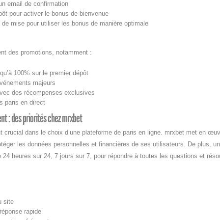
un email de confirmation
pôt pour activer le bonus de bienvenue
 de mise pour utiliser les bonus de manière optimale
ent des promotions, notamment :
qu’à 100% sur le premier dépôt
 événements majeurs
avec des récompenses exclusives
s paris en direct
ent : des priorités chez mrxbet
t crucial dans le choix d’une plateforme de paris en ligne. mrxbet met en œu
éger les données personnelles et financières de ses utilisateurs. De plus, un 
e 24 heures sur 24, 7 jours sur 7, pour répondre à toutes les questions et rés
 site
réponse rapide