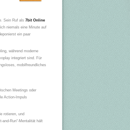
e. Sein Ruf als
7bit Online
ich niemals eine Minute auf
eponierst ein paar
eeling, während moderne
lay integriert sind. Für
ungsloses, mobilfreundliches
wischen Meetings oder
lle Action-Impuls
e rotieren, und
t-and-Run“-Mentalität hält