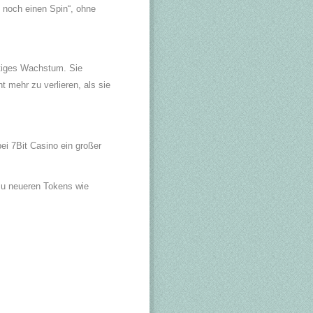
l noch einen Spin“, ohne
istiges Wachstum. Sie
 mehr zu verlieren, als sie
ei 7Bit Casino ein großer
zu neueren Tokens wie