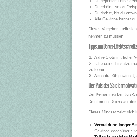
Du deponierst eine kle
Du erhältst sofort Freisp
Du drehst, bis du entwe
Alle Gewinne kannst du
Dieses Vorgehen stellt sic
nehmen zu müssen.
Tipps, um Bonus-Effekt schnell
Wähle Slots mit hoher Vo
Halte deine Einsätze mo
zu leeren.
Wenn du früh gewinnst, z
Der Puls der Spielermotivat
Der Kernantrieb bei Kurz‑Se
Drücken des Spins auf dem
Dieses Mindset zeigt sich 
Vermeidung langer Ser
Gewinne gegenüber eine