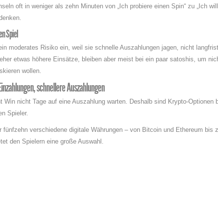
eln oft in weniger als zehn Minuten von „Ich probiere einen Spin“ zu „Ich wil
udenken.
en Spiel
ein moderates Risiko ein, weil sie schnelle Auszahlungen jagen, nicht langfr
her etwas höhere Einsätze, bleiben aber meist bei ein paar satoshis, um nicht
skieren wollen.
Einzahlungen, schnellere Auszahlungen
nt Win nicht Tage auf eine Auszahlung warten. Deshalb sind Krypto-Optionen b
en Spieler.
r fünfzehn verschiedene digitale Währungen – von Bitcoin und Ethereum bis 
tet den Spielern eine große Auswahl.