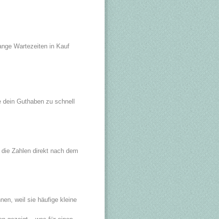
ange Wartezeiten in Kauf
e dein Guthaben zu schnell
n die Zahlen direkt nach dem
en, weil sie häufige kleine