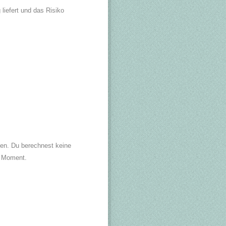
liefert und das Risiko
ken. Du berechnest keine
m Moment.