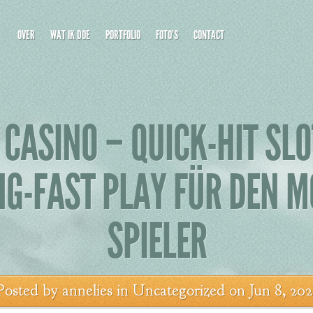
OVER
WAT IK DOE
PORTFOLIO
FOTO’S
CONTACT
 CASINO – QUICK‑HIT SL
NG‑FAST PLAY FÜR DEN 
SPIELER
Posted by
annelies
in
Uncategorized
on Jun 8, 20