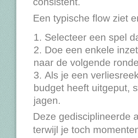
consistent.
Een typische flow ziet er
Selecteer een spel da
Doe een enkele inzet;
naar de volgende ronde
Als je een verliesree
budget heeft uitgeput, s
jagen.
Deze gedisciplineerde 
terwijl je toch momente