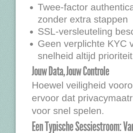
Twee‑factor authentica
zonder extra stappen
SSL‑versleuteling besc
Geen verplichte KYC v
snelheid altijd prioriteit 
Jouw Data, Jouw Controle
Hoewel veiligheid voorop
ervoor dat privacymaat
voor snel spelen.
Een Typische Sessiestroom: Van