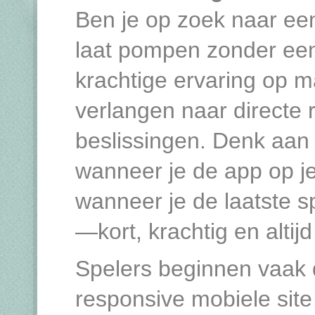
Ben je op zoek naar een
laat pompen zonder een
krachtige ervaring op m
verlangen naar directe r
beslissingen. Denk aan
wanneer je de app op je
wanneer je de laatste sp
—kort, krachtig en altijd
Spelers beginnen vaak d
responsive mobiele sit