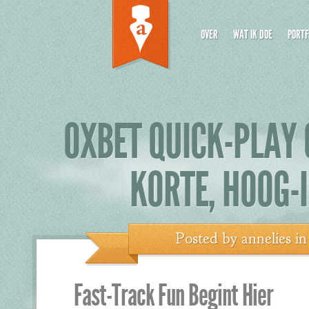
OVER
WAT IK DOE
PORTF
0XBET QUICK‑PLAY
KORTE, HOOG‑
Posted by
annelies
i
Fast‑Track Fun Begint Hier