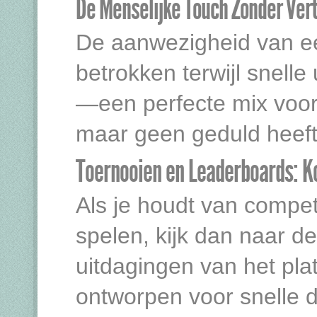
De Menselijke Touch Zonder Ver
De aanwezigheid van ee
betrokken terwijl snell
—een perfecte mix voor 
maar geen geduld heeft
Toernooien en Leaderboards: K
Als je houdt van compet
spelen, kijk dan naar de
uitdagingen van het pl
ontworpen voor snelle d